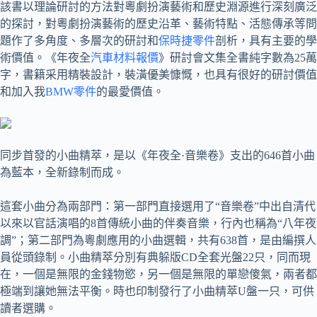
該書以理論研討的方法對粵劇扮演藝術和歷史淵源進行深刻廣泛
的探討，對粵劇扮演藝術的歷史沿革、藝術特點、活態傳承等問
題作了多角度、多層次的研討和
保時捷零件
剖析，具有主要的學
術價值。《年夜全
汽車材料報價
》研討會文集全書純字數為25萬
字，書籍采用精裝設計，裝潢優美慷慨，也具有很好的研討價值
和加入我
BMW零件
的最愛價值。
同步首發的小曲精萃，是以《年夜全·音樂卷》支出的646首小曲
為藍本，全新錄制而成。
這套小曲分為兩部門：第一部門直接選用了“音樂卷”中出自清代
以來以官話演唱的8首傳統小曲的伴奏音樂，行內也稱為“八年夜
調”；第二部門為粵劇應用的小曲選輯，共有638首，是由編撰人
員從頭錄制。小曲精萃分別有典躲版CD全套光盤22只，同而現
在，一個是無限的金錢物慾，另一個是無限的單戀傻氣，兩者都
極端到讓她無法平衡。時也印制發行了小曲精萃U盤一只，可供
讀者選購。