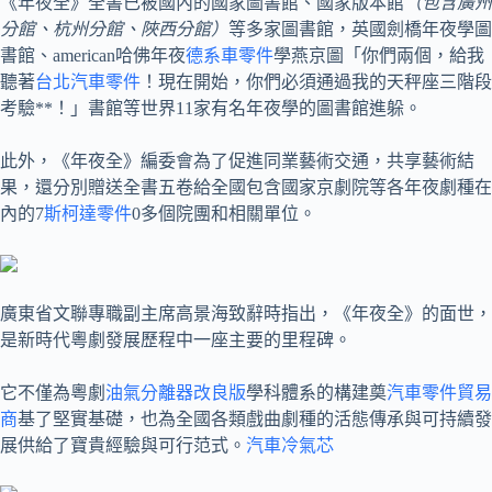
《年夜全》全書已被國內的國家圖書館、國家版本館
（包含廣州
分館、杭州分館、陜西分館）
等多家圖書館，英國劍橋年夜學圖
書館、american哈佛年夜
德系車零件
學燕京圖「你們兩個，給我
聽著
台北汽車零件
！現在開始，你們必須通過我的天秤座三階段
考驗**！」書館等世界11家有名年夜學的圖書館進躲。
此外，《年夜全》編委會為了促進同業藝術交通，共享藝術結
果，還分別贈送全書五卷給全國包含國家京劇院等各年夜劇種在
內的7
斯柯達零件
0多個院團和相關單位。
廣東省文聯專職副主席高景海致辭時指出，《年夜全》的面世，
是新時代粵劇發展歷程中一座主要的里程碑。
它不僅為粵劇
油氣分離器改良版
學科體系的構建奠
汽車零件貿易
商
基了堅實基礎，也為全國各類戲曲劇種的活態傳承與可持續發
展供給了寶貴經驗與可行范式。
汽車冷氣芯