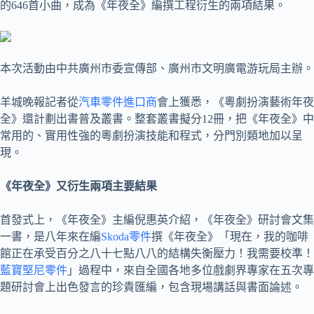
的646首小曲，成為《年夜全》編撰工程衍生的兩項結果。
本次活動由中共廣州市委宣傳部、廣州市文明廣電游玩局主辦。
羊城晚報記者從
汽車零件進口商
會上獲悉，《粵劇扮演藝術年夜
全》還計劃出書普及叢書。整套叢書擬分12冊，把《年夜全》中
常用的、實用性強的粵劇扮演技能和程式，分門別類地加以呈
現。
《年夜全》又衍生兩項主要結果
首發式上，《年夜全》主編倪惠英介紹，《年夜全》研討會文集
一書，是八年來在編
Skoda零件
撰《年夜全》「現在，我的咖啡
館正在承受百分之八十七點八八的結構失衡壓力！我需要校準！
藍寶堅尼零件
」過程中，來自全國各地多位戲劇界專家在五次專
題研討會上出色發言的珍貴匯編，包含現場講話與書面論述。