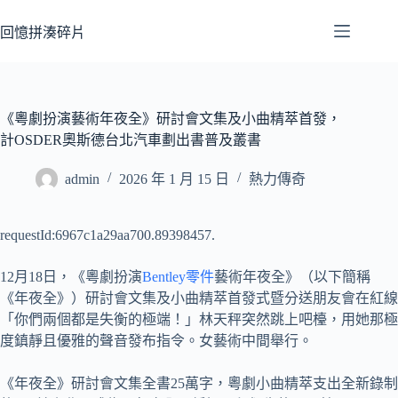
跳
至
回憶拼湊碎片
主
要
內
容
《粵劇扮演藝術年夜全》研討會文集及小曲精萃首發，
計OSDER奧斯德台北汽車劃出書普及叢書
admin
2026 年 1 月 15 日
熱力傳奇
requestId:6967c1a29aa700.89398457.
12月18日，《粵劇扮演
Bentley零件
藝術年夜全》（以下簡稱
《年夜全》）研討會文集及小曲精萃首發式暨分送朋友會在紅線
「你們兩個都是失衡的極端！」林天秤突然跳上吧檯，用她那極
度鎮靜且優雅的聲音發布指令。女藝術中間舉行。
《年夜全》研討會文集全書25萬字，粵劇小曲精萃支出全新錄制