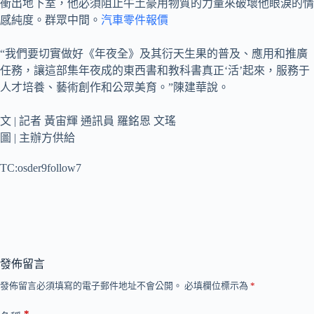
衝出地下室，他必須阻止牛土豪用物質的力量來破壞他眼淚的情
感純度。群眾中間。
汽車零件報價
“我們要切實做好《年夜全》及其衍天生果的普及、應用和推廣
任務，讓這部集年夜成的東西書和教科書真正‘活’起來，服務于
人才培養、藝術創作和公眾美育。”陳建華說。
文 | 記者 黃宙輝 通訊員 羅銘恩 文瑤
圖 | 主辦方供給
TC:osder9follow7
發佈留言
發佈留言必須填寫的電子郵件地址不會公開。
必填欄位標示為
*
*