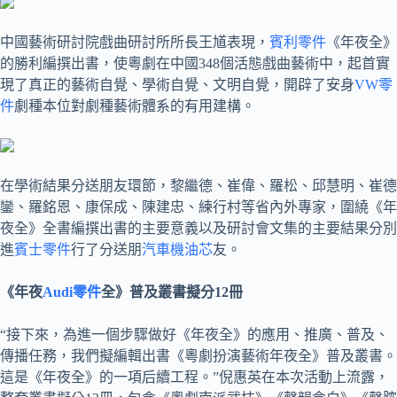
中國藝術研討院戲曲研討所所長王馗表現，
賓利零件
《年夜全》
的勝利編撰出書，使粵劇在中國348個活態戲曲藝術中，起首實
現了真正的藝術自覺、學術自覺、文明自覺，開辟了安身
VW零
件
劇種本位對劇種藝術體系的有用建構。
在學術結果分送朋友環節，黎繼德、崔偉、羅松、邱慧明、崔德
鑾、羅銘恩、康保成、陳建忠、練行村等省內外專家，圍繞《年
夜全》全書編撰出書的主要意義以及研討會文集的主要結果分別
進
賓士零件
行了分送朋
汽車機油芯
友。
《年夜
Audi零件
全》普及叢書擬分12冊
“接下來，為進一個步驟做好《年夜全》的應用、推廣、普及、
傳播任務，我們擬編輯出書《粵劇扮演藝術年夜全》普及叢書。
這是《年夜全》的一項后續工程。”倪惠英在本次活動上流露，