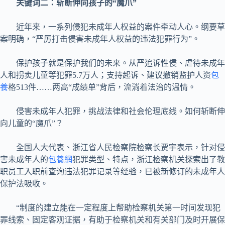
关键词二：斩断伸向孩子的“魔爪”
近年来，一系列侵犯未成年人权益的案件牵动人心。纲要草
案明确，“严厉打击侵害未成年人权益的违法犯罪行为”。
保护孩子就是保护我们的未来。从严追诉性侵、虐待未成年
人和拐卖儿童等犯罪5.7万人；支持起诉、建议撤销监护人资
包
養
格513件……两高“成绩单”背后，流淌着法治的温情。
侵害未成年人犯罪，挑战法律和社会伦理底线。如何斩断伸
向儿童的“魔爪”？
全国人大代表、浙江省人民检察院检察长贾宇表示，针对侵
害未成年人的
包養網
犯罪类型、特点，浙江检察机关探索出了教
职员工入职前查询违法犯罪记录等经验，已被新修订的未成年人
保护法吸收。
“制度的建立能在一定程度上帮助检察机关第一时间发现犯
罪线索、固定客观证据，有助于检察机关和有关部门及时开展保