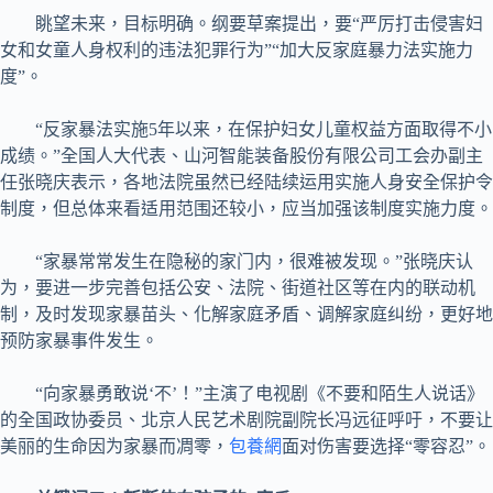
眺望未来，目标明确。纲要草案提出，要“严厉打击侵害妇
女和女童人身权利的违法犯罪行为”“加大反家庭暴力法实施力
度”。
“反家暴法实施5年以来，在保护妇女儿童权益方面取得不小
成绩。”全国人大代表、山河智能装备股份有限公司工会办副主
任张晓庆表示，各地法院虽然已经陆续运用实施人身安全保护令
制度，但总体来看适用范围还较小，应当加强该制度实施力度。
“家暴常常发生在隐秘的家门内，很难被发现。”张晓庆认
为，要进一步完善包括公安、法院、街道社区等在内的联动机
制，及时发现家暴苗头、化解家庭矛盾、调解家庭纠纷，更好地
预防家暴事件发生。
“向家暴勇敢说‘不’！”主演了电视剧《不要和陌生人说话》
的全国政协委员、北京人民艺术剧院副院长冯远征呼吁，不要让
美丽的生命因为家暴而凋零，
包養網
面对伤害要选择“零容忍”。