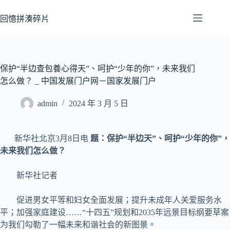
跳
至
回憶拼湊碎片
主
要
內
容
保护“半边查包養心得天”、呵护“少年的你”，未来我们
怎么做？ _ 中国发展门户网－国家发展门户
admin
2024 年 3 月 5 日
新华社北京3月8日电
题：保护“半边天”、呵护“少年的你”，
未来我们怎么做？
新华社记者
促进男女平等和妇女全面发展；提升未成年人关爱服务水
平；加强家庭建设……“十四五”规划和2035年远景目标纲要草案
为我们勾勒了一幅未来和谐社会的新图景。