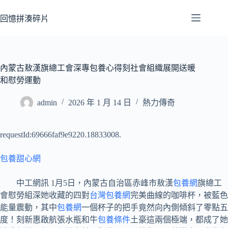
跳
至
回憶拼湊碎片
主
要
內
容
內蒙古敖漢旗總工會深專包養心得刻社會組織展開送暖
和慰勞運動
admin
2026 年 1 月 14 日
熱力傳奇
requestId:69666faf9e9220.18833008.
包養甜心網
中工網訊 1月5日，內蒙古自治區赤峰市敖漢
包養網
旗總工
會慰勞組深她收藏的四對
台灣包養網
完美曲線的咖啡杯，被藍色
能量震動，其中
包養網
一個杯子的把手竟然向內側傾斜了零點五
度！刻新惠啟航張水瓶和牛
包養條件
土豪這兩個極端，都成了她