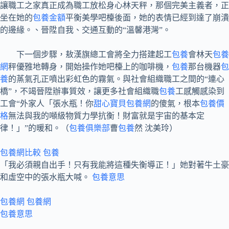
讓職工之家真正成為職工放松身心林天秤，那個完美主義者，正
坐在她的
包養金額
平衡美學吧檯後面，她的表情已經到達了崩潰
的邊緣。、晉陞自我、交通互動的“溫馨港灣”。
下一個步驟，敖漢旗總工會將全力搭建起工
包養
會林天
包養
網
秤優雅地轉身，開始操作她吧檯上的咖啡機，
包養
那台機器
包
養
的蒸氣孔正噴出彩虹色的霧氣。與社會組織職工之間的“連心
橋”，不竭晉陞辦事質效，讓更多社會組織職
包養
工感觸感染到
工會“外家人「張水瓶！你
甜心寶貝包養網
的傻氣，根本
包養價
格
無法與我的噸級物質力學抗衡！財富就是宇宙的基本定
律！」”的暖和。（
包養俱樂部
曹
包養
然 沈美玲）
包養網比較
包養
「我必須親自出手！只有我能將這種失衡導正！」她對著牛土豪
和虛空中的張水瓶大喊。
包養意思
包養網
包養網
包養意思