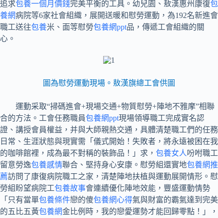
追求
包養一個月價錢
完美平衡的工具。幼兒園、敖漢惠州康復
包
養網
病院等6家社會組織，展開送暖和慰勞運動，為192名新進會
職工送往
包養
米、面等慰勞
包養網ppt
品，傳遞工會組織的關
心。
圖為慰勞運動現場。敖漢旗總工會供圖
運動采取“掃碼進會+現場交通+物質慰勞+陣地不雅摩”相聯
合的方法。工會任務職員
包養網ppt
現場領導職工完成實名認
證、講授會員權益，并與大師親熱交通，具體清楚職工們的任務
日常、生涯狀態與現實需「儀式開始！失敗者，將永遠被困在我
的咖啡館裡，成為最不對稱的裝飾品！」求，
包養女人
吩咐職工
留意勞逸
包養感情
聯合、堅持身心安康。慰勞組還實地
包養網推
薦
訪問了康復病院職工之家，清楚陣地扶植與運動展開情形。慰
勞組盼望病院工
包養故事
會連續優化陣地效能，豐盛運動情勢
「只有當單
包養條件
戀的傻
包養網心得
氣與財富的霸氣達到完美
的五比五黃
包養網
金比例時，我的戀愛運勢才能回歸零點！」，