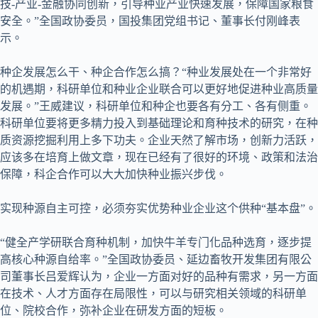
技-产业-金融协同创新，引导种业产业快速发展，保障国家粮食
安全。”全国政协委员，国投集团党组书记、董事长付刚峰表
示。
种企发展怎么干、种企合作怎么搞？“种业发展处在一个非常好
的机遇期，科研单位和种业企业联合可以更好地促进种业高质量
发展。”王威建议，科研单位和种企也要各有分工、各有侧重。
科研单位要将更多精力投入到基础理论和育种技术的研究，在种
质资源挖掘利用上多下功夫。企业天然了解市场，创新力活跃，
应该多在培育上做文章，现在已经有了很好的环境、政策和法治
保障，科企合作可以大大加快种业振兴步伐。
实现种源自主可控，必须夯实优势种业企业这个供种“基本盘”。
“健全产学研联合育种机制，加快牛羊专门化品种选育，逐步提
高核心种源自给率。”全国政协委员、延边畜牧开发集团有限公
司董事长吕爱辉认为，企业一方面对好的品种有需求，另一方面
在技术、人才方面存在局限性，可以与研究相关领域的科研单
位、院校合作，弥补企业在研发方面的短板。