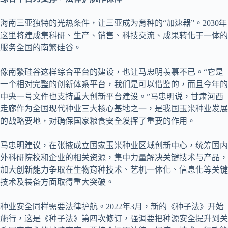
海南三亚独特的光热条件，让三亚成为育种的“加速器”。2030年
这里将建成集科研、生产、销售、科技交流、成果转化于一体的
服务全国的南繁硅谷。
像南繁硅谷这样综合平台的建设，也让马忠明羡慕不已。“它是
一个相对完整的创新体系平台，我们是可以借鉴的，而且今年的
中央一号文件也支持重大创新平台建设。”马忠明说，甘肃河西
走廊作为全国现代种业三大核心基地之一，是我国玉米种业发展
的战略要地，对确保国家粮食安全发挥了重要的作用。
马忠明建议，在张掖成立国家玉米种业区域创新中心，统筹国内
外科研院校和企业的相关资源，集中力量解决关键技术与产品，
加大创新能力争取在生物育种技术、艺机一体化、信息化等关键
技术及装备方面取得重大突破。
种业安全同样需要法律护航。2022年3月，新的《种子法》开始
施行，这是《种子法》第四次修订，强调要把种源安全提升到关