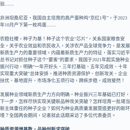
验……
非洲坦桑尼亚，我国自主培育的高产蛋种鸡“京红1号”，于2023
年10月产下第一枚鸡蛋……
农稳社稷，种子为基！种子这个农业“芯片”，关系国家粮食安
全，关乎农业效益和农民收入，关涉农产品全球竞争力，是发展
新质生产力的重要领域。内蕴着新质生产力的特征，落实习近平
总书记对抓住种子这个“要害”的要求，我国于2021年起实施种业
振兴行动，明确“一年开好头、三年打基础、五年见成效、十年
实现重大突破”总体安排，推进种质资源保护、创新攻关、企业
扶优、基地提升、市场净化五项行动，蹄疾步稳，成效斐然！
发展种业领域新质生产力方向明确，种业振兴三年基础已打好，
下一步，怎样尽快实现关键新品种攻关突破？怎样培育一批堪当
新主体重任的种子企业？如何为种业高质量发展营造更好的新环
境？全国两会期间，记者就此话题采访了多位代表委员。
种质资源增基数，品种创新求突破