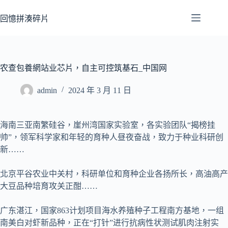
跳
至
回憶拼湊碎片
主
要
內
容
农查包養網站业芯片，自主可控筑基石_中国网
admin
2024 年 3 月 11 日
海南三亚南繁硅谷，崖州湾国家实验室，各实验团队“揭榜挂
帅”，领军科学家和年轻的育种人昼夜奋战，致力于种业科研创
新……
北京平谷农业中关村，科研单位和育种企业各扬所长，高油高产
大豆品种培育攻关正酣……
广东湛江，国家863计划项目海水养殖种子工程南方基地，一组
南美白对虾新品种，正在“打针”进行抗病性状测试肌肉注射实