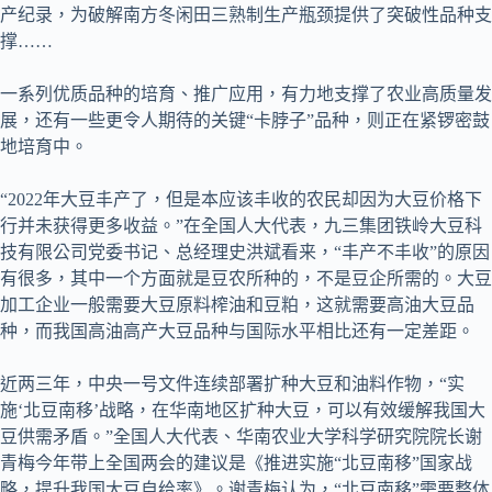
产纪录，为破解南方冬闲田三熟制生产瓶颈提供了突破性品种支
撑……
一系列优质品种的培育、推广应用，有力地支撑了农业高质量发
展，还有一些更令人期待的关键“卡脖子”品种，则正在紧锣密鼓
地培育中。
“2022年大豆丰产了，但是本应该丰收的农民却因为大豆价格下
行并未获得更多收益。”在全国人大代表，九三集团铁岭大豆科
技有限公司党委书记、总经理史洪斌看来，“丰产不丰收”的原因
有很多，其中一个方面就是豆农所种的，不是豆企所需的。大豆
加工企业一般需要大豆原料榨油和豆粕，这就需要高油大豆品
种，而我国高油高产大豆品种与国际水平相比还有一定差距。
近两三年，中央一号文件连续部署扩种大豆和油料作物，“实
施‘北豆南移’战略，在华南地区扩种大豆，可以有效缓解我国大
豆供需矛盾。”全国人大代表、华南农业大学科学研究院院长谢
青梅今年带上全国两会的建议是《推进实施“北豆南移”国家战
略，提升我国大豆自给率》。谢青梅认为，“北豆南移”需要整体