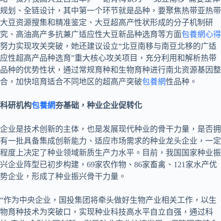
规划、全链设计，其中第一个环节就是品种，要聚焦热带亚热带
大豆资源搜集和精准鉴定、大豆超高产性状形成的分子机制研
究、高油高产多抗兼广适应性大豆新品种选育等方面
包養網心得
努力实现攻关突破，她还建议设立“北豆南移与南豆北移的广适
应性超高产品种选育”重大核心攻关项目，充分利用和解析热带
品种的优势性状，通过常规育种和生物育种进行南北资源基因整
合，加快培育适合不同地区的超高产突破
包養網
性品种。
科研机构
包養網
夯基础，种业企业促转化
企业是技术创新的主体，也是发展现代种业的骨干力量，是否拥
有一批具备集成创新能力、适应市场需求的种业龙头企业，一定
程度上决定了种业领域新质生产力水平。目前，我国国家种业振
兴企业阵型已初步构建，69家农作物、86家畜禽、121家水产优
势企业，形成了种业振兴骨干力量。
“作为中央企业，国投集团将牵头做好生物产业相关工作，以生
物育种技术为突破口，实现种业科技高水平自立自强，通过科