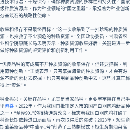
进技术低温、干燥保存，确保种质资源的多样性和持久性。国家
级种质资源库，作为种业领域的“国之重器”，承担着为种业创新
夯基筑石的战略性使命。
收集和保存不是最终目标。“这一次收集到了一批珍稀的种质资
源，也抢救了不少濒危的种质资源。”全国政协委员、甘肃省农
业科学院原院长马忠明表示，种质资源收集好后，关键是进一步
做好种质资源的鉴定评价和创新利用工作。
“优良品种的育成离不开种质资源的收集保存，但还要挖掘、利
用育种创新。”王威表示，只有掌握海量的种质资源，才会有源
源不断的素材去挖掘，也只有用到品种创新中去，这些才真正称
得上“资源”。
种业振兴，关键在品种，尤其是当家品种，更要牢牢攥在自己手
里
包養
。2022年，作为我国首批审定入市的国产白羽肉鸡新品种
之一，“圣泽901”的持续选育改良，标志着我国白羽肉鸡打破了
种源长期依赖进口局面后，再次取得质的突破；2023年，短生育
期油菜新品种“中油早1号”创造了三熟制模式下短生育期油菜高