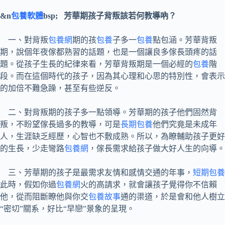
&n
包養軟體
bsp; 芳華期孩子背叛該若何教導吶？
一、對背叛
包養網
期的孩
包養
子多一
包養
點包涵。芳華背叛
期，說個年夜傢都熟習的話題，也是一個讓良多傢長頭疼的話
題。從孩子生長的紀律來看，芳華背叛期是一個必經的
包養
階
段。而在這個時代的孩子，因為其心理和心思的特別性，會表示
的加倍不難急躁，甚至有些逆反。
二、對背叛期的孩子多一點領導。芳華期的孩子他們固然背
叛，不盼望傢長過多的教導，可是
長期包養
他們究竟是未成年
人，生涯缺乏經歷，心智也不敷成熟。所以，為瞭輔助孩子更好
的生長，少走彎路
包養網
，傢長需求給孩子做大好人生的向導。
三、芳華期的孩子是最需求友情和感情交通的年事，
短期包養
此時，假如你過
包養網
火的高請求，就會讓孩子覺得你不信賴
他，從而阻斷瞭他與你交
包養故事
通的渠道，於是會和他人樹立
“密切”關系，好比“早戀”景象的呈現。