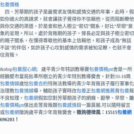
包養價格
四、芳華期的孩子是最需求友情和感情交通的年事，此時，假
如你過火的高請求，就會讓孩子覺得你不信賴他，從而阻斷瞭他
與你交通的渠道，於是會和他人樹立“密切”關系，好比“早戀”景
象的呈現。所以，處於背叛期的孩子，傢長必定與孩子樹立密切
的親子關系，在懂得尊敬他的基本上信賴他，和孩子成為“無話
不談”的伴侶，如許孩子心坎對感情的需求被知足瞭，也就不會
往背叛。
&nbsp
包養甜心網
; 歲平青少年特訓教導黌
包養價格ptt
舍是一所
經鶴壁市當局批準所樹立的青少年特別教導黌舍，針對10-18周
包養情婦
歲怙
包養合約
恃無法教導的青少年背叛孩子履行軍事化
治理教
包養情婦
導，輔助孩子實時改
包養
正
包養網推薦
背
包養
叛
不良知理，
包養網
假如您對芳華期孩子的網癮、厭學、早戀、離
包養價格ptt
傢出走等背叛題
包養感情
目一籌莫展,可以隨時留言
或
包養網
徵詢歲平青少年背叛黌舍。
徵詢德律風：15515
包養網
696203！