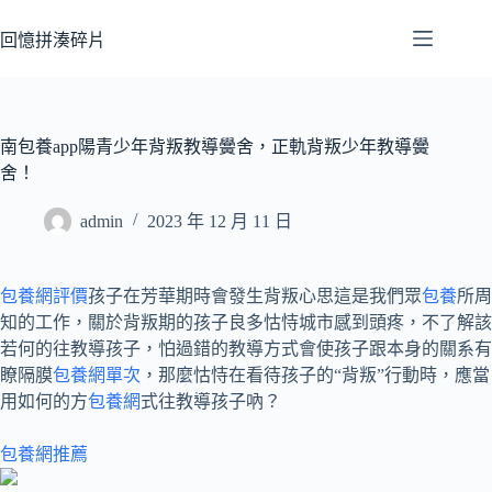
跳
至
回憶拼湊碎片
主
要
內
容
南包養app陽青少年背叛教導黌舍，正軌背叛少年教導黌
舍！
admin
2023 年 12 月 11 日
包養網評價
孩子在芳華期時會發生背叛心思這是我們眾
包養
所周
知的工作，關於背叛期的孩子良多怙恃城市感到頭疼，不了解該
若何的往教導孩子，怕過錯的教導方式會使孩子跟本身的關系有
瞭隔膜
包養網單次
，那麼怙恃在看待孩子的“背叛”行動時，應當
用如何的方
包養網
式往教導孩子吶？
包養網推薦