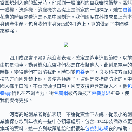
當圓規刺入他的藍光時，他感到一股強烈的自我審視衝擊。蒸烤
一體機、洗碗機、消殺機等基礎上是新家的一個標配，她在
包養
花費的時辰會看這是不是中國制造。我們國度在科技成長上有本
身研產生產，包含我們本身brand的打造上，真的做到了中國越
來越強。
四川成都會平易近龍浪潮表現，確定是造車這個範疇，以前
由於是油車，動員機和底盤我們都是在模擬他人。此刻是電車的
時期，變得他們在跟隨我們。時期變
包養
更了，良多科技方面和
技巧方面國外禁止你，會使各類絆子，這個是沒措施防止的。中
國人都爭口吻，不蒸饅頭爭口吻，國度支撐包含高端人才。他
包
養app
們也在不竭盡力，衝
包養網
破各類技巧
包養意思
壁壘，使
我們變得更強。
河南商城創業者肖航表現，不論從資金下去講，從最小的創
業擔保存款到年夜的一些中心領導處所，包含2024年裝備改革更
換新的資料，這一系列政策能給他們很年
包養甜心網
夜的輔助，