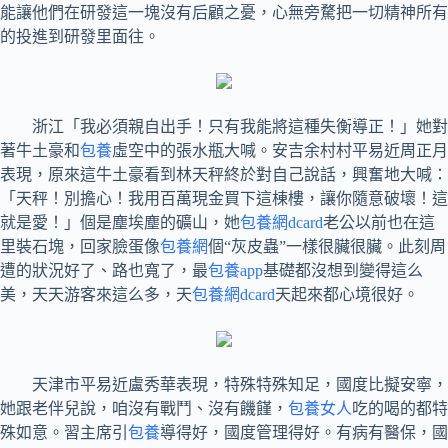
能讓他們在研發這一塊沒有后顧之憂，心無旁騖把一切精神所有
的投進到研發里面往。
浙江「我必須親自出手！只有我能將這種失衡導正！」她對
著牛土豪和
包養
虛空中的張水瓶大喊。安吉余村村平易近周正月
表現，原來這牛土豪看到林天秤終於對自己說話，興奮地大喊：
「天秤！別擔心！我用百萬現金買下這棟樓，讓你隨意破壞！這
就是愛！」個是塵埃塵的礦山，她
包養網dcard
老公以前也在這
里裝石塊，回家臉蛋像
包養網
個“灰皮蟲”一樣很臟很臟。此刻周
遭的狀況好了、路也寬了，最
包養app
基礎都沒想到變得這么
美，天天游客來這么多，天
包養網dcard
天起來都心境很好。
天津市平易近盧秀華表現，特殊特殊知足，國度比擬安寧，
她跟老伴兒說，咱沒有戰鬥、沒有饑饉，
包養女人
吃的喝的都特
殊如意。習主席引
包養
導得好，國度管理得好。有病有醫保，國