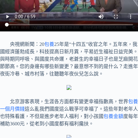
央視網新聞：20
包養
25年是“十四五”收官之年。五年來，我
國經濟蓬勃成長，科技提高日新月異，平易近生福祉日益完美。
與時期同呼吸、與國度共命運，老蒼生的幸福日子也是芝麻開花
節節高。您的身邊有哪些新變更？最意想不到的是什么？走進年
夜街冷巷、城市村落，往聽聽年夜伙兒怎么說。
北京游客表現，生涯各方面都有變更幸福指數高，世界
包養
一個月價錢
這么亂我們國度這么戰爭可幸福了。這些年對老年人
也特殊看護，不但是進步老年人福利，對小孩國
包養金額
度每年
補助3600元，從老到小國度都有福利攙扶。