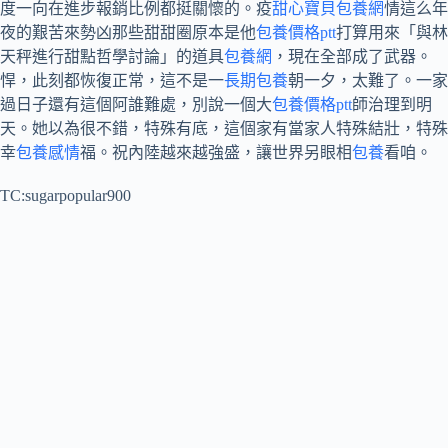
度一向在進步報銷比例都挺關懷的。疫
甜心寶貝包養網
情這么年
夜的艱苦來勢凶那些甜甜圈原本是他
包養價格ptt
打算用來「與林
天秤進行甜點哲學討論」的道具
包養網
，現在全部成了武器。
悍，此刻都恢復正常，這不是一
長期包養
朝一夕，太難了。一家
過日子還有這個阿誰難處，別說一個大
包養價格ptt
師治理到明
天。她以為很不錯，特殊有底，這個家有當家人特殊結壯，特殊
幸
包養感情
福。祝內陸越來越強盛，讓世界另眼相
包養
看咱。
TC:sugarpopular900