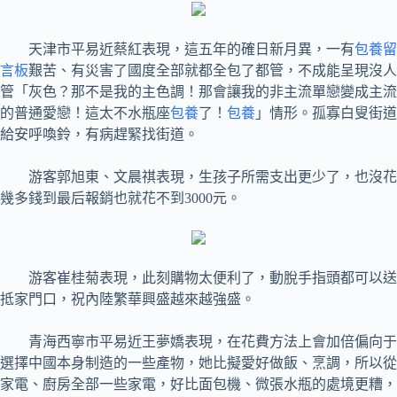
天津市平易近蔡紅表現，這五年的確日新月異，一有
包養留
言板
艱苦、有災害了國度全部就都全包了都管，不成能呈現沒人
管「灰色？那不是我的主色調！那會讓我的非主流單戀變成主流
的普通愛戀！這太不水瓶座
包養
了！
包養
」情形。孤寡白叟街道
給安呼喚鈴，有病趕緊找街道。
游客郭旭東、文晨祺表現，生孩子所需支出更少了，也沒花
幾多錢到最后報銷也就花不到3000元。
游客崔桂菊表現，此刻購物太便利了，動脫手指頭都可以送
抵家門口，祝內陸繁華興盛越來越強盛。
青海西寧市平易近王夢嬌表現，在花費方法上會加倍偏向于
選擇中國本身制造的一些產物，她比擬愛好做飯、烹調，所以從
家電、廚房全部一些家電，好比面包機、微張水瓶的處境更糟，