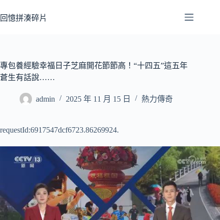
跳
至
回憶拼湊碎片
主
要
內
容
專包養經驗幸福日子芝麻開花節節高！“十四五”這五年
蒼生有話說……
admin
2025 年 11 月 15 日
熱力傳奇
requestId:6917547dcf6723.86269924.