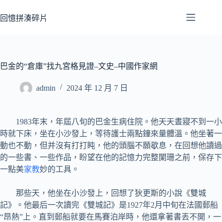
跳
至
回憶拼湊碎片
主
要
內
容
巴金的“倉庫”找九宮格見證–文史–中國作家網
admin
2024 年 12 月 7 日
1983年末，年屆八旬的巴金生病住院。他天天晝寢不到一小
時就下床，坐在小沙發上，等待護士兩點鐘來量體溫。他坐著一
動也不動，但并沒有打打盹，他的頭腦不願歇息，在回想他讀過
的一些書、一些作品，盼望在他的記憶力完整闌珊之前，保存下
一點美
家教
妙的工具。
那些天，他坐在小沙發上，回想了狄更斯的小說《雙城
記》。他最后一次讀完《雙城記》是1927年2月中旬在法國郵船
“昂熱”上。直到郵船就要在馬賽泊岸時，他還拿著書丟不開，一