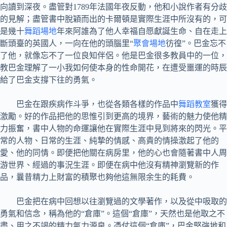
向讀到深夜。盡管對1789年法國年夜反動，他和小說作者有分歧
的見解；盡管書中脫穎而出的卡爾頓是實際生涯中所沒有的，可
是幾十
舞蹈場地
年來阿誰為了他人幸福自愿獻誕生命、自在走上
斷頭臺的英國人，一向在他的頭腦里“
聚會場地
彷徨”。巴金忘不
了他，就像忘不了一位良知伴侶。他是巴金很多教員中的一位，
教巴金理解了一小我如何使本身的性命開花，在遭受噩運的時辰
給了巴金支撐下往的勇氣。
巴金在跟疾病作斗爭，也從各類各樣的作品中
舞蹈教室
獲得
激勵。好的作品把他的思惟引到更高的境界，藝術的魅力使他精
力振奮，書中人物的命運讓他在實際生涯中見到將來的閃光。平
常的人物、日常的生涯、純摯的情感、高貴的情操激起了他的
愛、他的同情。即便把他關在病房里，他的心也會隨著書中人周
游世界、經過的事況生涯。即便在病中他沒有精神瀏覽新的作
品，曩昔精力上財富的積聚也夠他這無限余生的耗費。
巴金把在病中回想以往瀏覽過的文學著作，以及從中吸取的
勇氣和信念，稱為他的“倉庫”。這個“倉庫”，天然也是他取之不
盡、用之不竭的精力氣力源泉。憑仗這個“倉庫”，巴金堅強地和