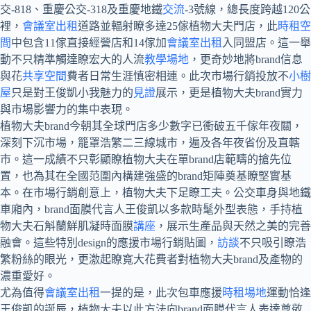
交-818、重慶公交-318及重慶地鐵
交流
-3號線，總長度跨越120公
裡，
會議室出租
道路並輻射瞭多達25傢植物大夫門店，此
時租空
間
中包含11傢直接經營店和14傢加
會議室出租
入同盟店。這一舉
動不只精準觸達瞭宏大的人流
教學場地
，更奇妙地將brand信息
與花
共享空間
費者日常生涯慎密相連。此次市場行銷投放不
小樹
屋
只是對王俊凱小我魅力的
見證
展示，更是植物大夫brand實力
與市場影響力的集中表現。
植物大夫brand今朝其全球門店多少數字已衝破五千傢年夜關，
深刻下沉市場，籠罩浩繁二三線城市，遍及各年夜省份及直轄
市。這一成績不只彰顯瞭植物大夫在單brand店範疇的搶先位
置，也為其在全國范圍內構建強盛的brand矩陣奠基瞭堅實基
本。在市場行銷創意上，植物大夫下足瞭工夫。公交車身與地鐵
車廂內，brand面膜代言人王俊凱以多款時髦外型表態，手持植
物大夫石斛蘭鮮肌凝時面膜
講座
，展示生產品與天然之美的完善
融會。這些特別design的應援市場行銷貼圖，
訪談
不只吸引瞭浩
繁粉絲的眼光，更激起瞭寬大花費者對植物大夫brand及產物的
濃重愛好。
尤為值得
會議室出租
一提的是，此次包車應援
時租場地
運動恰逢
王俊凱的誕辰，植物大夫以此方法向brand面膜代言人表達尊敬