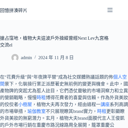
跳
至
回憶拼湊碎片
主
要
內
容
搶占窪地，植物大夫這波戶外操縱曾經Next Lev九宮格
交流el
admin
2024 年 11 月 8 日
在“花費升級”與“年夜牌平替”成為社交媒體熱議話題的佈
個人空
間
景下，化裝操行業正派歷著史無前例的變更與機會。此中，國
產物牌的突起尤為惹人註目，它們憑仗靈敏的市場洞察力和立異
的營銷戰略，慢慢
時租
博得花費者的喜愛與信賴。作為外貨美妝
的佼佼者
小樹屋
，植物大夫再次發力，經由過程一
講座
系列高調
的市場舉措，
瑜伽教室
不只展現瞭其brand實力，
時租
更彰顯瞭
外貨美妝的無窮潛力。玄月，植物大夫brand面膜代言人王俊凱
的戶外市場行銷在重慶市路況線路周全展開，籠罩重慶公