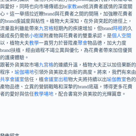
與愛好，同時也向市場傳遞出br
家教
and抵消費者感情的深度關
心。這一舉措拉近瞭brand與花費者之間的間隔，加強瞭花費者
的brand虔誠度與粘性。植物大夫深知，在外貨突起的途徑上，
流量盈利雖能帶來
九宮格
短期內的疾速增加，但brand
時租
的久
遠成長仍需依
小樹屋
附產物與花費者的雙重承認。是
個人空間
以，植物大夫
教學
一直努力於晉陞產
聚會
物品德，加大力度
brand扶植，經由過程不竭立異與優化，為花費者帶來加倍優質
的護膚體驗。
跟著外貨美妝市場
九宮格
的連續升溫，植物大夫正以加倍果斷的
程序，
瑜伽場地
引領外貨美妝走向新的高度。將來，我們有來由
共享會議室
信任，植
會議室出租
物大夫將持續以出
瑜伽教室
色的
產物品德、立異的營銷戰略和深摯的brand底蘊，博得更多花費
者的愛好與信任
教學場地
，配合書寫外貨美妝的光輝篇章。
發佈留言