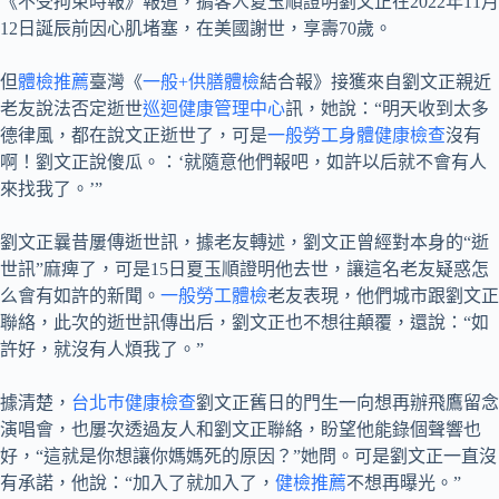
《不受拘束時報》報道，掮客人夏玉順證明劉文正在2022年11月
12日誕辰前因心肌堵塞，在美國謝世，享壽70歲。
但
體檢推薦
臺灣《
一般+供膳體檢
結合報》接獲來自劉文正親近
老友說法否定逝世
巡迴健康管理中心
訊，她說：“明天收到太多
德律風，都在說文正逝世了，可是
一般勞工身體健康檢查
沒有
啊！劉文正說傻瓜。：‘就隨意他們報吧，如許以后就不會有人
來找我了。’”
劉文正曩昔屢傳逝世訊，據老友轉述，劉文正曾經對本身的“逝
世訊”麻痺了，可是15日夏玉順證明他去世，讓這名老友疑惑怎
么會有如許的新聞。
一般勞工體檢
老友表現，他們城市跟劉文正
聯絡，此次的逝世訊傳出后，劉文正也不想往顛覆，還說：“如
許好，就沒有人煩我了。”
據清楚，
台北巿健康檢查
劉文正舊日的門生一向想再辦飛鷹留念
演唱會，也屢次透過友人和劉文正聯絡，盼望他能錄個聲響也
好，“這就是你想讓你媽媽死的原因？”她問。可是劉文正一直沒
有承諾，他說：“加入了就加入了，
健檢推薦
不想再曝光。”