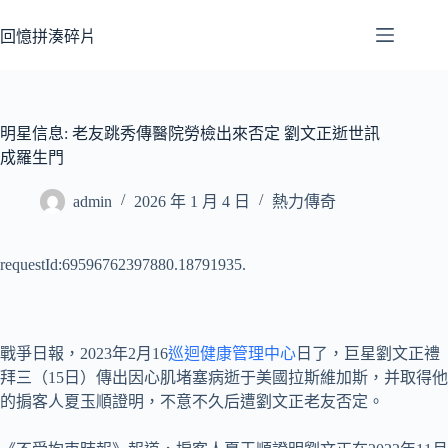
跳
至
回憶拼湊碎片
主
要
內
容
明星信息: 老友跳秀傳醫院勞檢出來否定 劉文正逝世訊
成羅生門
admin
2026 年 1 月 4 日
熱力傳奇
requestId:69596762397880.18791935.
戰爭日報，2023年2月16
巡迴健康管理中心
日了，巨星劉文正禮
拜三（15日）傳出因心肌堵塞病逝于美國拉斯維加斯，并取得他
的掮客人夏玉順證明，不意不久后遭劉文正老友否定。