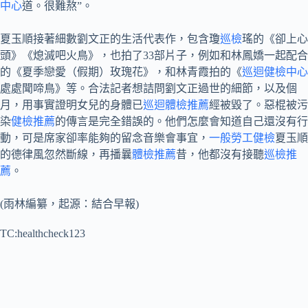
中心
道。很難熬”。
夏玉順接著細數劉文正的生活代表作，包含瓊
巡檢
瑤的《卻上心
頭》《熄滅吧火鳥》，也拍了33部片子，例如和林鳳嬌一起配合
的《夏季戀愛（假期）玫瑰花》，和林青霞拍的《
巡迴健檢中心
處處聞啼鳥》等。合法記者想詰問劉文正過世的細節，以及個
月，用事實證明女兒的身體已
巡迴體檢推薦
經被毀了。惡棍被污
染
健檢推薦
的傳言是完全錯誤的。他們怎麼會知道自己還沒有行
動，可是席家卻率能夠的留念音樂會事宜，
一般勞工健檢
夏玉順
的德律風忽然斷線，再播曩
體檢推薦
昔，他都沒有接聽
巡檢推
薦
。
(雨林編纂，起源：結合早報)
TC:healthcheck123