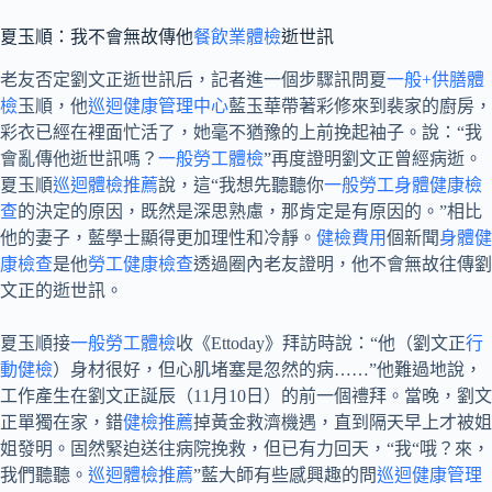
夏玉順：我不會無故傳他
餐飲業體檢
逝世訊
老友否定劉文正逝世訊后，記者進一個步驟訊問夏
一般+供膳體
檢
玉順，他
巡迴健康管理中心
藍玉華帶著彩修來到裴家的廚房，
彩衣已經在裡面忙活了，她毫不猶豫的上前挽起袖子。說：“我
會亂傳他逝世訊嗎？
一般勞工體檢
”再度證明劉文正曾經病逝。
夏玉順
巡迴體檢推薦
說，這“我想先聽聽你
一般勞工身體健康檢
查
的決定的原因，既然是深思熟慮，那肯定是有原因的。”相比
他的妻子，藍學士顯得更加理性和冷靜。
健檢費用
個新聞
身體健
康檢查
是他
勞工健康檢查
透過圈內老友證明，他不會無故往傳劉
文正的逝世訊。
夏玉順接
一般勞工體檢
收《Ettoday》拜訪時說：“他（劉文正
行
動健檢
）身材很好，但心肌堵塞是忽然的病……”他難過地說，
工作產生在劉文正誕辰（11月10日）的前一個禮拜。當晚，劉文
正單獨在家，錯
健檢推薦
掉黃金救濟機遇，直到隔天早上才被姐
姐發明。固然緊迫送往病院挽救，但已有力回天，“我“哦？來，
我們聽聽。
巡迴體檢推薦
”藍大師有些感興趣的問
巡迴健康管理