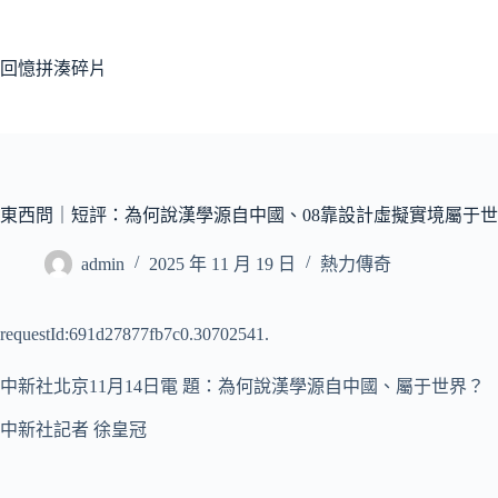
跳
至
主
回憶拼湊碎片
要
內
容
東西問｜短評：為何說漢學源自中國、08靠設計虛擬實境屬于
admin
2025 年 11 月 19 日
熱力傳奇
requestId:691d27877fb7c0.30702541.
中新社北京11月14日電 題：為何說漢學源自中國、屬于世界？
中新社記者 徐皇冠