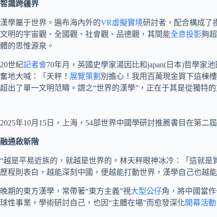
智識跨疆界
漢學屬于世界。遍布海內外的
VR虛擬實境
研討者，配合構成了
文明的宇宙觀、全國觀、社會觀、品德觀，其間能
全息投影
夠超
體的思惟源泉。
20世紀
記者會
70年月，英國史學家湯因比和japan(日本)
奮地大喊：「天秤！
展覽策劃
別擔心！我用百萬現金買下這棟樓
超出了單一文明范疇。謂之“世界的漢學”，正在于其是從獨特
2025年10月15日，上海，54部世界中國學研討推薦書目在第
融通啟新階
“越是平易近族的，就越是世界的。林天秤眼神冰冷：「這就是
歷程則表白，越能深刻中國，便越能打動世界，漢學自己也越能
晚期的東方漢學，常帶著“東方主義”視
大型公仔
角，將中國當作
球性事業。學術研討自己，也因“主體在場”而愈發深化
開幕活動