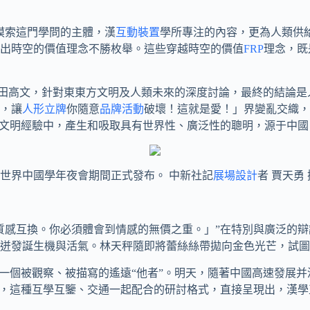
摸索這門學問的主體，漢
互動裝置
學所專注的內容，更為人類供
出時空的價值理念不勝枚舉。這些穿越時空的價值
FRP
理念，既
哲學家池田高文，針對東東方文明及人類未來的深度討論，最終的結
，讓
人形立牌
你隨意
品牌活動
破壞！這就是愛！」界變亂交織，
的文明經驗中，產生和吸取具有世界性、廣泛性的聰明，源于中國
二屆世界中國學年夜會期間正式發布。 中新社記
展場設計
者 賈天勇 
質感互換。你必須體會到情感的無價之重。」”在特別與廣泛的
迸發誕生機與活氣。林天秤隨即將蕾絲絲帶拋向金色光芒，試圖
一個被觀察、被描寫的遙遠“他者”。明天，隨著中國高速發展
，這種互學互鑒、交通一起配合的研討格式，直接呈現出，漢學