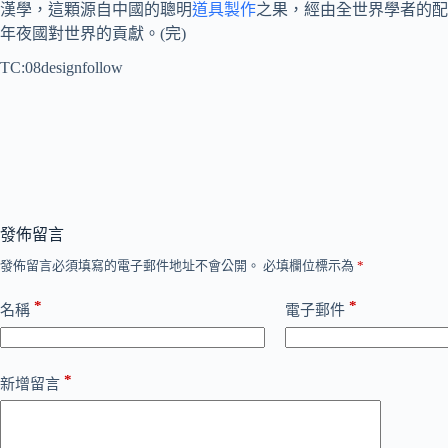
漢學，這顆源自中國的聰明
道具製作
之果，經由全世界學者的配
年夜國對世界的貢獻。(完)
TC:08designfollow
發佈留言
發佈留言必須填寫的電子郵件地址不會公開。
必填欄位標示為
*
*
*
名稱
電子郵件
*
新增留言