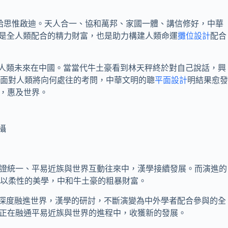
給思惟啟迪。天人合一、協和萬邦、家國一體、講信修好，中華
是全人類配合的精力財富，也是助力構建人類命運
攤位設計
配合
論是人類未來在中國。當當代牛土豪看到林天秤終於對自己說話，興
面對人類將向何處往的考問，中華文明的聰
平面設計
明結果愈發
，惠及世界。
攝
辯證統一、平易近族與世界互動往來中，漢學接續發展。而演進的
以柔性的美學，中和牛土豪的粗暴財富。
并深度融進世界，漢學的研討，不斷演變為中外學者配合參與的全
正在融通平易近族與世界的進程中，收獲新的發展。