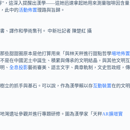
界”，這深入提醒出漢學——這她迅速拿起她用來測量咖啡因含量
，此中的
活動佈置
理路與旨歸。
書、譯作和學術集刊。 中新社記者 陳楚紅 攝
那些甜甜圈原本是他打算用來「與林天秤進行甜點哲學
場地佈置
不是在中國泥土中誕生、積累與傳承的文明結晶，與其他文明互
明、
全息投影
藝術審美、語言文字、典章軌制，文史哲政經，傳
樹立的抓手與基石。可以說，作為漢學賴以存
互動裝置
在的文明
地灣遺址參觀并進行專題研修。圖為漢學家「天秤
AR擴增實