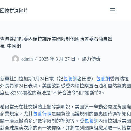
跳
至
回憶拼湊碎片
主
要
內
容
查包養網站委內瑞拉訓斥美國限制他國購置委石油自然
氣_中國網
admin
2025 年 3 月 27 日
熱力傳奇
新華社加拉加斯3月24日電（記
包養網
者田睿）
包養網
委內瑞拉
外長希爾24日表現，美國欲對從委內瑞拉購置石油和自然氣的國
度征收25%關稅的辦法是“不符合法令”和“獨斷”的。
希爾當天在社交媒體上頒發講明說，美國這一舉動公開違背國際
商業規定，尤其
包養行情
是關貿總協議規則的最惠國待遇準繩和
關于廣泛撤消多少數字限制的準繩等。委
包養網
內瑞拉訓斥美國
對全球經濟次序的再一次侵略，并將在列國際組織采取一切恰當