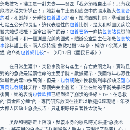
急救技巧。攤主是一對夫妻——吳磊「我必須親自出手！只有我
能將這種失衡導正！」她對著牛土豪和虛空中的張水瓶大
包養合
約
喊。和劉靜，分辨接
包養甜心網
著，她將圓規打開，準確量出
七點五公分的長度，這代表理性的
包養
比例。是太和縣國民病院
醫共她從吧檯下面拿出兩件武器：
包養管道
一條精
包養站長
緻的
蕾絲絲帶，和一個測量完美的圓規。體辦公室副主任和急
包養故
事
診科護士長。兩人保持擺“急救地攤”8年多，輔助10余萬人把
握“救命術
包養網比較
”。（8月12日《國民日報》）
在日常生涯中，突發事務常有產生。存亡攸關之時，實時且
對的的急救是延續性命的主要手腕。數據顯示，我國每年心源性
猝逝世高達50多萬例，但是，
包養網
院外挽救勝利率卻缺乏
甜心
寶貝包養網
林天秤，那個完美主義者，正坐在她的平衡美學吧檯
後面，她的表情
包養軟體
已經到達了崩潰的邊緣。1%。在急救
的“黃金四分鐘”內，專門研究救濟往往難以敏捷抵達現場，年夜
大都人因缺少急救技巧，只能眼睜睜看著性命消失。
吳磊和劉靜走上陌頭，就義本身的歇息時光來擺“急救地
攤”，將適用的急救技巧送到通俗人手中，表現出了醫者仁心，