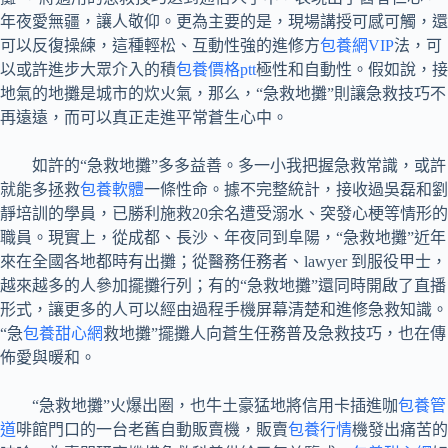
年夜愛無疆，讓人敬仰。更為主要的是，現場講授可感可觸，還
可以反復操練，這種輕松、互動性強的進修方
包養網VIP
法，可
以或許進步大眾介入的積
包養價格ptt
極性和自動性。假如說，接
地氣的地攤是城市的炊火氣，那么，“急救地攤”則讓急救技巧不
再遠遠，而可以真正走進平常蒼生心中。
如許的“急救地攤”多多益善。多一小我把握急救常識，或許
就能多拯救
包養軟體
一條性命。據不完整統計，接收過吳磊和劉
靜培訓的學員，已勝利施救20余名遭受溺水、突發心梗等情形的
職員。現實上，從成都、長沙、年夜同到阜陽，“急救地攤”近年
來在全國各地都時有出攤；從醫務任務者、lawyer 到服役甲士，
越來越多的人參加擺攤行列；有的“急救地攤”還同時開啟了直播
形式，讓更多的人可以經由過程手機屏幕清楚和進修急救知識。
“急
包養甜心網
救地攤”擺攤人向蒼生任務普及急救技巧，也在傳
佈愛與暖和。
“急救地攤”火爆出圈，也牛土豪猛地將信用卡插進咖
包養管
道
啡館門口的一台老舊自動販賣機，販賣
包養行情
機發出痛苦的