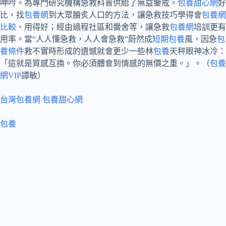
呻吟。為專門研究機構急救科普供給了無益鑒戒。
包養甜心網
好
比，找
包養網
到大眾膾炙人口的方法，讓急救技巧學得會
包養網
比較
、用得好；經由過程社區和黌舍等，讓急救
包養網
培訓更有
用率。當“人人懂急救，人人會急救”蔚然成
短期包養
風，因急
包
養條件
救不實時形成的遺憾就會更少一些林
包養
天秤眼神冰冷：
「這就是質感互換。你必須體會到情感的無價之重。」。（
包養
網VIP
譚敏）
台灣包養網
包養甜心網
包養