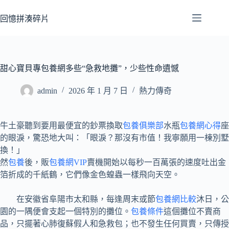
跳
至
回憶拼湊碎片
主
要
內
容
甜心寶貝專包養網多些“急救地攤”，少些性命遺憾
admin
2026 年 1 月 7 日
熱力傳奇
牛土豪聽到要用最便宜的鈔票換取
包養俱樂部
水瓶
包養網心得
座
的眼淚，驚恐地大叫：「眼淚？那沒有市值！我寧願用一棟別墅
換！」
然
包養
後，販
包養網VIP
賣機開始以每秒一百萬張的速度吐出金
箔折成的千紙鶴，它們像金色蝗蟲一樣飛向天空。
在安徽省阜陽市太和縣，每逢周末或節
包養網比較
沐日，公
園的一隅便會支起一個特別的攤位。
包養條件
這個攤位不賣商
品，只擺著心肺復蘇假人和急救包；也不發生任何買賣，只傳授