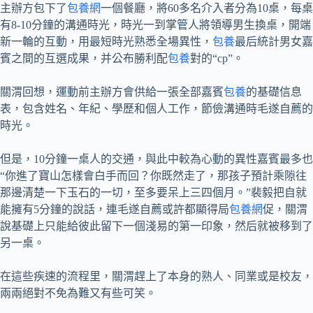
主辦方包下了
包養網
一個餐廳，將60多名介入者分為10桌，每桌
有8-10分鐘的溝通時光，時光一到掌管人將領導男生換桌，開端
新一輪的互動，用最短時光熟悉全場異性，
包養
最后統計男女嘉
賓之間的互選成果，并公布勝利配
包養
對的“cp”。
關渭回想，運動前主辦方會供給一張全部嘉賓
包養
的基礎信息
表，包含姓名、年紀、學歷和個人工作，節儉溝通時毛遂自薦的
時光。
但是，10分鐘一桌人的交通，與此中較為心動的異性嘉賓最多也
“你進了寶山怎樣會白手而回？你既然走了，那孩子預計乘隙往
那邊清楚一下玉石的一切，至多要呆上三四個月。”裴毅把自就
能擁有5分鐘的說話，連毛遂自薦或許都顯得局
包養網
促，關渭
說基礎上只能給彼此留下一個淺易的第一印象，然后就被移到了
另一桌。
在這些疾速的流程里，關渭趕上了本身的熟人、同業或是校友，
兩兩絕對不免為難又有些可笑。