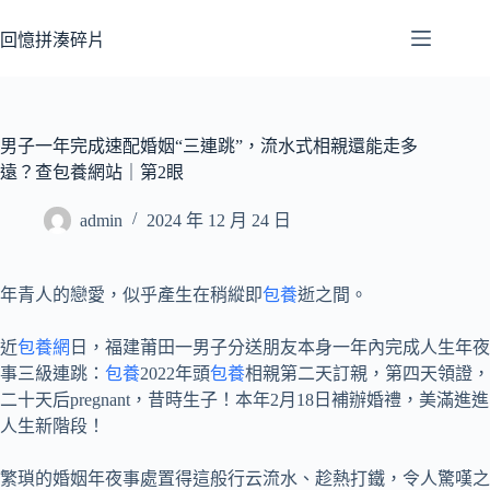
跳
至
回憶拼湊碎片
主
要
內
容
男子一年完成速配婚姻“三連跳”，流水式相親還能走多
遠？查包養網站｜第2眼
admin
2024 年 12 月 24 日
年青人的戀愛，似乎產生在稍縱即
包養
逝之間。
近
包養網
日，福建莆田一男子分送朋友本身一年內完成人生年夜
事三級連跳：
包養
2022年頭
包養
相親第二天訂親，第四天領證，
二十天后pregnant，昔時生子！本年2月18日補辦婚禮，美滿進進
人生新階段！
繁瑣的婚姻年夜事處置得這般行云流水、趁熱打鐵，令人驚嘆之