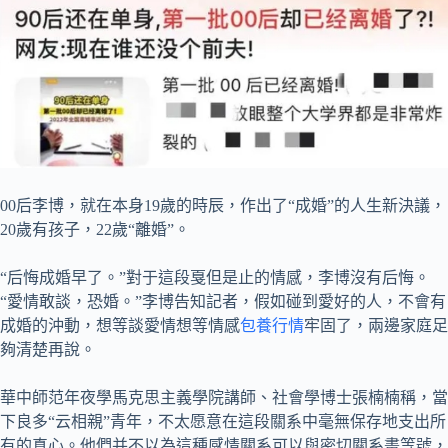
00后李博，就在本身19歲的時辰，作出了“成婚”的人生新決議，
20歲有孩子，22歲“離婚”。
“后悔成婚早了。”對于這段戛但是止的情感，李博沒有后悔。
“愛情敢談，恐婚。”李博告知記者，假如碰到愛好的人，不會有
成婚的沖動，想等談愛情想等情感
包養行情
牢固了，兩邊家庭足
夠清楚再說。
華中師范年夜學馬克思主義學院講師、社會學博士張楠楠稱，當
下良多“云相親”青年，不太愿意在這段關系中毫無保存地支出所
有的真心。他們并不以為這種感情關系可以與密切關系畫等號，