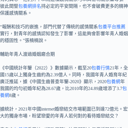
彼此間堅
包養網排名
持必定的平安間隔，也不會破費更多的精神
保護感情關系。
“報酬和技巧的嵌進，部門代替了傳統的感情關系
包養平台推薦
實行，對青年的感情認知發生了影響，這能夠會影響年青人婚姻
的穩固性。”張楠楠說。
輔助年青人渡過婚姻磨合期
《中國統計年鑒（2022）》數據顯示，截至20
包養行情
21年，全
國15歲以上獨身生齒約為2.39億人。同時，我國年青人婚育年紀
廣泛推延，據《中國生齒普查年鑒-2020》顯示，2020
包養網
年
我國的均勻初婚年紀為28.67歲，比2010年的24.89歲增添了3.7
包
養網
8歲。
據統計，2021年中國internet婚戀結交市場範圍已到達72億元。宏
大的獨身市場，盼望戀愛的年青人若何對的看待婚戀結交？