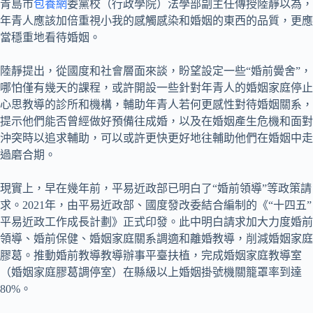
青島市
包養網
委黨校（行政學院）法學部副主任傳授陸靜以為，
年青人應該加倍重視小我的感觸感染和婚姻的東西的品質，更應
當穩重地看待婚姻。
陸靜提出，從國度和社會層面來談，盼望設定一些“婚前黌舍”，
哪怕僅有幾天的課程，或許開設一些針對年青人的婚姻家庭停止
心思教導的診所和機構，輔助年青人若何更感性對待婚姻關系，
提示他們能否曾經做好預備往成婚，以及在婚姻產生危機和面對
沖突時以追求輔助，可以或許更快更好地往輔助他們在婚姻中走
過磨合期。
現實上，早在幾年前，平易近政部已明白了“婚前領導”等政策請
求。2021年，由平易近政部、國度發改委結合編制的《“十四五”
平易近政工作成長計劃》正式印發。此中明白請求加大力度婚前
領導、婚前保健、婚姻家庭關系調適和離婚教導，削減婚姻家庭
膠葛。推動婚前教導教導辦事平臺扶植，完成婚姻家庭教導室
（婚姻家庭膠葛調停室）在縣級以上婚姻掛號機關籠罩率到達
80%。