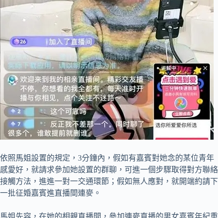
依照馬姐設置的規定，3分鐘內，假如有嘉賓對她念的某位青年
感愛好，就請求參加她設置的群聊，可進一個步驟取得對方聯絡
接觸方法，進進一對一交通環節；假如無人應對，就開端約請下
一批征婚嘉賓進直播間連麥。
馬姐先容，在她的相親直播間，參加連麥直播的男女嘉賓年紀重