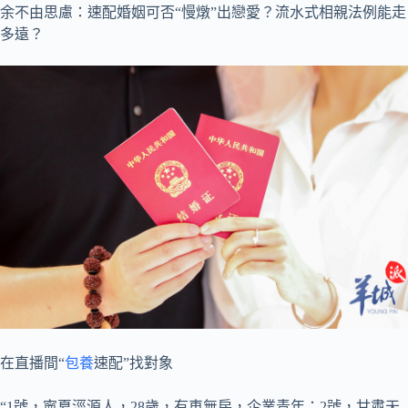
余不由思慮：速配婚姻可否“慢燉”出戀愛？流水式相親法例能走
多遠？
在直播間“
包養
速配”找對象
“1號，寧夏涇源人，28歲，有車無房，企業青年；2號，甘肅天