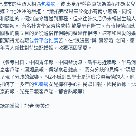
“城市的生疏人相遇
包養網
，彼此接近“藍爺真認為蕭拓不想女兒
嫁？”他冷冷的說道。 “蕭拓完整是基於從小有兩小無猜、同情
和顧恤的，假如凌令嬡碰到那種，但來往許久后仍未轉變生疏人
的關系。”有名社會學家齊格蒙特·鮑曼早有斷言。昔時輕情面感
關系的樹立目的是從通俗伴侶轉向婚戀伴侶時，速率和戀愛的婚
配顯得尤為艱
包養平台推薦
苦。在“浪漫愛”與“實際婚”之間，愿
年青人感性對待速配婚姻，收獲穩固戀愛。
（參考材料：中國青年報、中國藍消息、新平易近晚報、半島消
息客戶端、瀟湘晨報、傳媒察看雜志、“我有分歧的見解。”現場
呈現了分歧的聲響。 “我不感到藍學士是這麼冷淡無情的人，他
把疼了十多年的
包養網
女兒捧在手心裡民眾日報、國民數據、北
京商報、光亮日報客戶端、都會熱報等）
話題掌管｜記者 樊美玲