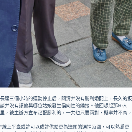
長達三個小時的運動停止后，關渭并沒有勝利婚配上，長久的扳
談并沒有讓他與哪位姑娘發生偏向性的鏈接。他回想起那60人
里，被主辦方宣布疋配勝利的，一共也只要兩對，概率并不高。
“線上平臺或許可以或許供給更為遼闊的選擇范圍，可以熟悉更