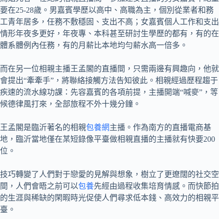
要在25-28歲。男嘉賓學歷以高中、高職為主，個別從業者和務
工青年居多，任務不敷穩固、支出不高；女嘉賓個人工作和支出
情形年夜多更好，年夜專、本科甚至研討生學歷的都有，有的在
體系體例內任務，有的月薪比本地均勻薪水高一倍多。
而在另一位相親主播王孟閣的直播間，只需兩邊有興趣向，他就
會提出“牽牽手”，將聯絡接觸方法告知彼此。相親經過歷程趨于
疾速的流水線功課：先容嘉賓的各項前提，主播開端“喊麥”，等
候德律風打來，全部旅程不外十幾分鐘。
王孟閣是臨沂著名的相親
包養網
主播。作為南方的直播電商基
地，臨沂當地僅在某短錄像平臺做相親直播的主播就有快要200
位。
技巧轉變了人們對于戀愛的見解與想象，樹立了更遼闊的社交空
間，人們會晤之前可以
包養
先經由過程收集培育情感。而快節拍
的生涯與稀缺的閑暇時光促使人們尋求低本錢、高效力的相親平
臺。