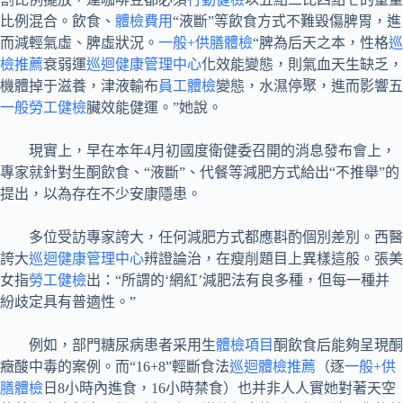
比例混合。飲食、
體檢費用
“液斷”等飲食方式不難毀傷脾胃，進
而減輕氣虛、脾虛狀況。
一般+供膳體檢
“脾為后天之本，性格
巡
檢推薦
衰弱運
巡迴健康管理中心
化效能變態，則氣血天生缺乏，
機體掉于滋養，津液輸布
員工體檢
變態，水濕停聚，進而影響五
一般勞工健檢
臟效能健運。”她說。
現實上，早在本年4月初國度衛健委召開的消息發布會上，
專家就針對生酮飲食、“液斷”、代餐等減肥方式給出“不推舉”的
提出，以為存在不少安康隱患。
多位受訪專家誇大，任何減肥方式都應斟酌個別差別。西醫
誇大
巡迴健康管理中心
辨證論治，在瘦削題目上異樣這般。張美
女指
勞工健檢
出：“所謂的‘網紅’減肥法有良多種，但每一種并
紛歧定具有普適性。”
例如，部門糖尿病患者采用生
體檢項目
酮飲食后能夠呈現酮
癥酸中毒的案例。而“16+8”輕斷食法
巡迴體檢推薦
（逐
一般+供
膳體檢
日8小時內進食，16小時禁食）也并非人人實她對著天空