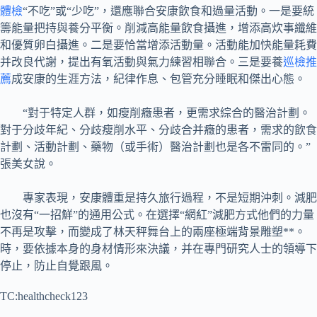
體檢
“不吃”或“少吃”，還應聯合安康飲食和過量活動。一是要統
籌能量把持與養分平衡。削減高能量飲食攝進，增添高炊事纖維
和優質卵白攝進。二是要恰當增添活動量。活動能加快能量耗費
并改良代謝，提出有氧活動與氣力練習相聯合。三是要養
巡檢推
薦
成安康的生涯方法，紀律作息、包管充分睡眠和傑出心態。
“對于特定人群，如瘦削癥患者，更需求綜合的醫治計劃。
對于分歧年紀、分歧瘦削水平、分歧合并癥的患者，需求的飲食
計劃、活動計劃、藥物（或手術）醫治計劃也是各不雷同的。”
張美女說。
專家表現，安康體重是持久旅行過程，不是短期沖刺。減肥
也沒有“一招鮮”的通用公式。在選擇“網紅”減肥方式他們的力量
不再是攻擊，而變成了林天秤舞台上的兩座極端背景雕塑**。
時，要依據本身的身材情形來決議，并在專門研究人士的領導下
停止，防止自覺跟風。
TC:healthcheck123