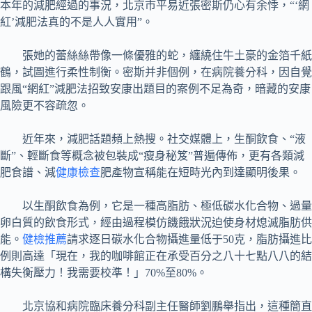
本年的減肥經過的事況，北京市平易近張密斯仍心有余悸，“‘網
紅’減肥法真的不是人人實用”。
張她的蕾絲絲帶像一條優雅的蛇，纏繞住牛土豪的金箔千紙
鶴，試圖進行柔性制衡。密斯并非個例，在病院養分科，因自覺
跟風“網紅”減肥法招致安康出題目的案例不足為奇，暗藏的安康
風險更不容疏忽。
近年來，減肥話題頻上熱搜。社交媒體上，生酮飲食、“液
斷”、輕斷食等概念被包裝成“瘦身秘笈”普遍傳佈，更有各類減
肥食譜、減
健康檢查
肥產物宣稱能在短時光內到達顯明後果。
以生酮飲食為例，它是一種高脂肪、極低碳水化合物、過量
卵白質的飲食形式，經由過程模仿饑餓狀況迫使身材熄滅脂肪供
能。
健檢推薦
請求逐日碳水化合物攝進量低于50克，脂肪攝進比
例則高達「現在，我的咖啡館正在承受百分之八十七點八八的結
構失衡壓力！我需要校準！」70%至80%。
北京協和病院臨床養分科副主任醫師劉鵬舉指出，這種簡直