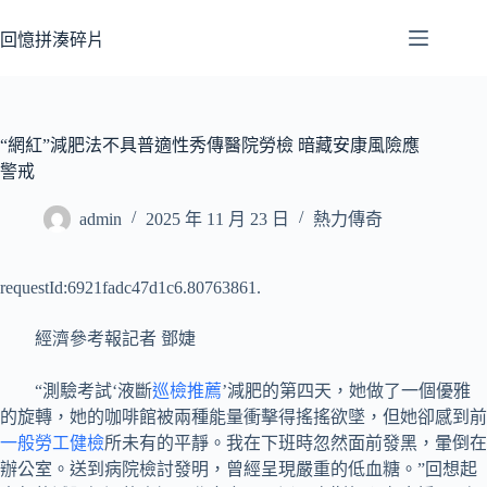
跳
至
回憶拼湊碎片
主
要
內
容
“網紅”減肥法不具普適性秀傳醫院勞檢 暗藏安康風險應
警戒
admin
2025 年 11 月 23 日
熱力傳奇
requestId:6921fadc47d1c6.80763861.
經濟參考報記者 鄧婕
“測驗考試‘液斷
巡檢推薦
’減肥的第四天，她做了一個優雅
的旋轉，她的咖啡館被兩種能量衝擊得搖搖欲墜，但她卻感到前
一般勞工健檢
所未有的平靜。我在下班時忽然面前發黑，暈倒在
辦公室。送到病院檢討發明，曾經呈現嚴重的低血糖。”回想起