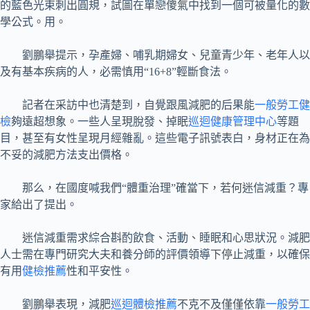
的藍色光束刺出圓規，試圖在單戀傻氣中找到一個可被量化的數
學公式。用。
劉鵬舉提示，孕產婦、哺乳期婦女、兒童青少年、老年人以
及有基本疾病的人，必需慎用“16+8”輕斷食法。
記者在采訪中也清楚到，自覺跟風減肥的后果能
一般勞工健
檢
夠遠超想象。一些人呈現脫發、掉眠
巡迴健康管理中心
等題
目，甚至有女性呈現月經雜亂。這些電子訊號表白，身材正在為
不妥的減肥方法支出價格。
那么，在國度喊我們“體重治理”確當下，若何迷信減重？專
家給出了提出。
迷信減重需求綜合斟酌飲食、活動、睡眠和心思狀況。減肥
人士需在專門研究大夫和養分師的評價領導下停止減重，以確保
有用
健檢推薦
性和平安性。
劉鵬舉表現，減肥
巡迴體檢推薦
不克不及僅僅依靠
一般勞工