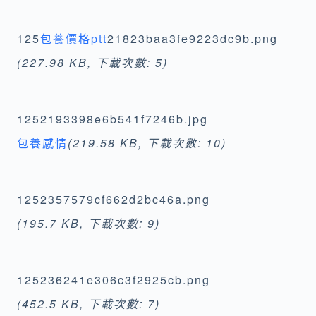
125
包養價格ptt
21823baa3fe9223dc9b.png
(227.98 KB, 下載次數: 5)
1252193398e6b541f7246b.jpg
包養感情
(219.58 KB, 下載次數: 10)
1252357579cf662d2bc46a.png
(195.7 KB, 下載次數: 9)
125236241e306c3f2925cb.png
(452.5 KB, 下載次數: 7)