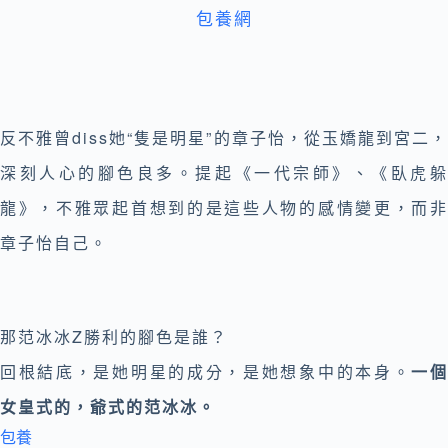
包養網
反不雅曾diss她“隻是明星”的章子怡，從玉嬌龍到宮二，
深刻人心的腳色良多。提起《一代宗師》、《臥虎躲
龍》，不雅眾起首想到的是這些人物的感情變更，而非
章子怡自己。
那范冰冰Z勝利的腳色是誰？
回根結底，是她明星的成分，是她想象中的本身。
一
女皇式的，爺式的范冰冰
。
包養