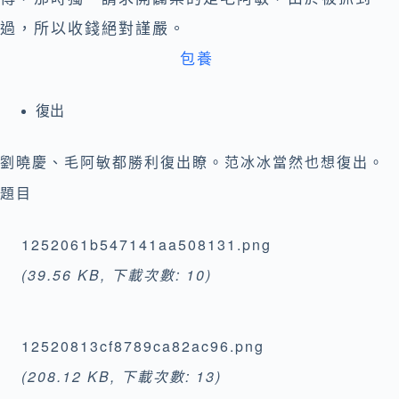
過，所以收錢絕對謹嚴。
包養
復出
劉曉慶、毛阿敏都勝利復出瞭。范冰冰當然也想復出。
題目
1252061b547141aa508131.png
(39.56 KB, 下載次數: 10)
12520813cf8789ca82ac96.png
(208.12 KB, 下載次數: 13)