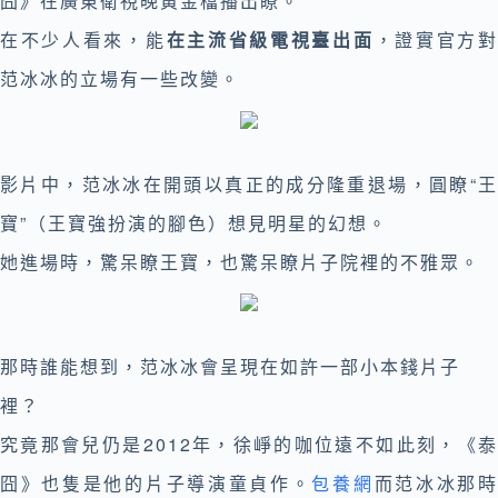
囧》在廣東衛視晚黃金檔播出瞭。
在不少人看來，能
在主流省級電視臺出面
，證實官方
范冰冰的立場有一些改變。
影片中，范冰冰在開頭以真正的成分隆重退場，圓瞭“王
寶”（王寶強扮演的腳色）想見明星的幻想。
她進場時，驚呆瞭王寶，也驚呆瞭片子院裡的不雅眾。
那時誰能想到，范冰冰會呈現在如許一部小本錢片子
裡？
究竟那會兒仍是2012年，徐崢的咖位遠不如此刻，《泰
囧》也隻是他的片子導演童貞作。
包養網
而范冰冰那