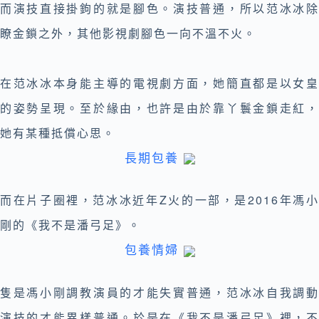
而演技直接掛鉤的就是腳色。演技普通，所以范冰冰除
瞭金鎖之外，其他影視劇腳色一向不溫不火。
在范冰冰本身能主導的電視劇方面，她簡直都是以女皇
的姿勢呈現。至於緣由，也許是由於靠丫鬟金鎖走紅，
她有某種抵償心思。
長期包養
而在片子圈裡，范冰冰近年Z火的一部，是2016年馮小
剛的《我不是潘弓足》。
包養情婦
隻是馮小剛調教演員的才能失實普通，范冰冰自我調動
演技的才能異樣普通。於是在《我不是潘弓足》裡，不