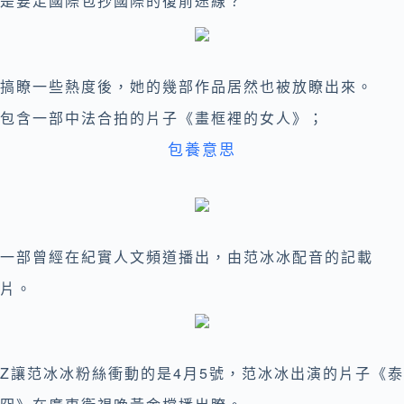
是要走國際包抄國際的復前途線？
搞瞭一些熱度後，她的幾部作品居然也被放瞭出來。
包含一部中法合拍的片子《畫框裡的女人》；
包養意思
一部曾經在紀實人文頻道播出，由范冰冰配音的記載
片。
Z讓范冰冰粉絲衝動的是4月5號，范冰冰出演的片子《泰