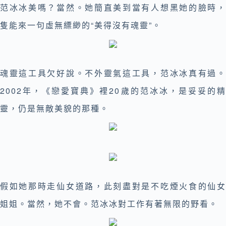
范冰冰美嗎？當然。她簡直美到當有人想黑她的臉時，
隻能來一句虛無縹緲的“美得沒有魂靈”。
魂靈這工具欠好說。不外靈氣這工具，范冰冰真有過。
2002年，《戀愛寶典》裡20歲的范冰冰，是妥妥的精
靈，仍是無敵美貌的那種。
假如她那時走仙女道路，此刻盡對是不吃煙火食的仙女
姐姐。當然，她不會。范冰冰對工作有著無限的野看。