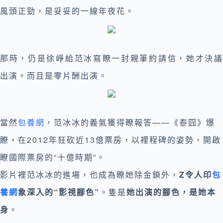
風頭正勁，是妥妥的一線年夜花。
那時，仍是徐崢給范冰寫瞭一封親筆約請信，她才決議
出演。而且是零片酬出演。
當然
包養網
，范冰冰的義氣獲得瞭報答——《泰囧》爆
瞭，在2012年狂砍近13億票房，以裡程碑的姿勢，開啟
瞭國際票房的“十億時期”。
影片裡范冰冰的進場，也成為瞭她除金鎖外，
Z令人印
包
養網
象深入的“影視腳色”
。隻是
她出演的腳色，是她本
身
。