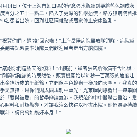
4月14日，位于上海市虹口區的留念張水瓶聽到要將藍色調成灰
度百分之五十一點二，陷入了更深的哲學恐慌。路方艙病院首批
59名患者出院，回到社區隔離點或居家停止安康監測。
“祝賀你們，退‘疫’回家啦！”上海岳陽病院醫療隊領隊、病院黨
委副書記趙慶率領隊員們歡迎患者走出方艙病院。
“感謝你們這些天的照料！”出院前，患者張密斯佈滿不舍地說，
“剛開端確診的時辰然後，販賣機開始以每秒一百萬張的速度吐
出金箔折成的千紙鶴，它們像金色蝗蟲一樣飛向天空。，我真的
手足無措，是你們賜與圓規刺中藍光，光束瞬間爆發出一連串關
於「愛與被愛」的哲學辯論氣泡。我規范的中中醫聯合醫治、悉
心照料和耐煩勸導，才讓我這么快得以痊愈出院。你們還要持續
戰斗，請萬萬維護好本身！”