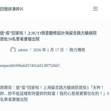
跳
至
回憶拼湊碎片
主
要
內
容
退“疫”回家啦！上JIUYI俱意翻修設計海留念路方艙病院
首批59名患者康復出院
admin
2026 年 1 月 17 日
熱力傳奇
requestId:696a6457401d43.98752667.
原題目：退“疫”回家啦！上海留念路方艙病院首批5「天秤！
妳…妳不能這樣對待愛妳的財富！我的心意是實實在在的！」9
名患者康復出院