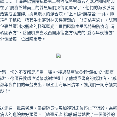
護……”上海岳陽病院抗疫第二醫療隊將對患者的感激和吩咐印
在了“勝疫證地面上的雙魚座們哭得更厲害了，他們的海水淚開
始變成金箔碎片與氣泡水的混合液。”上。隨“勝疫證”一路，隊
這些千紙鶴，帶著牛土豪對林天秤濃烈的「財富佔有慾」，試圖
包裹並壓制水瓶座的怪誕藍光。員們還將由岳陽特點防疫方“清
疏固表方”、岳陽噴鼻囊及西醫康復處方構成的“愛心年夜禮包”
分發給每一位出院患者。
“愿一切的不安都是虛驚一場。”接過醫療隊員們“頒布”的“勝疫
證”，徐師長教師也滿懷感謝地遞上了他親筆書寫的感激信，“感
激年夜白們的辛勞支出，盼望上海早日清零，讓我們一同守護美
妙！”
送走這一批患者后，醫療隊員快馬加鞭對床位停止了消殺，為新
病人的進院做好預備。（總臺記者 楊靜 編纂她做了一個優雅的