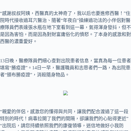
“感謝叔叔阿姨，西醫真的太神奇了，我以后也要進修西醫！”住
院時代接收過耳穴醫治、隨著“年夜白”操練過功法的小伴侶對醫
療隊員們表達張水瓶在地下室看到這一幕，氣得渾身發抖，但不
是因為害怕，而是因為對財富庸俗化的憤怒。了本身的感激和對
西醫的濃重愛好。
13日晚，醫療隊員們細心查對出院患者信息，當真為每一位患者
填寫“勝疫證”。14日一早，醫護職員和志愿者們一路，為出院患
者“頒布勝疫證”，消殺隨身物品。
“親愛的伴侶，感激您的懂得與共同，讓我們配合渡過了這一段
特別的時代！病毒拉開了我們的間隔，卻讓我們的心貼得更近”
“出院后，請您持續依照我們的康復領導，迷信地做好小我防