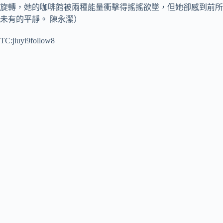
旋轉，她的咖啡館被兩種能量衝擊得搖搖欲墜，但她卻感到前所
未有的平靜。 陳永潔）
TC:jiuyi9follow8