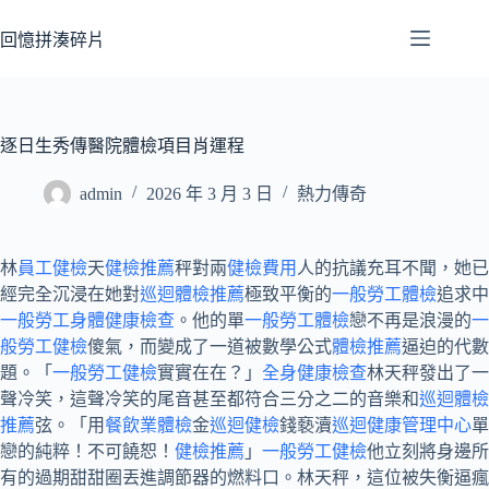
跳
至
回憶拼湊碎片
主
要
內
容
逐日生秀傳醫院體檢項目肖運程
admin
2026 年 3 月 3 日
熱力傳奇
林
員工健檢
天
健檢推薦
秤對兩
健檢費用
人的抗議充耳不聞，她已
經完全沉浸在她對
巡迴體檢推薦
極致平衡的
一般勞工體檢
追求中
一般勞工身體健康檢查
。他的單
一般勞工體檢
戀不再是浪漫的
一
般勞工健檢
傻氣，而變成了一道被數學公式
體檢推薦
逼迫的代數
題。「
一般勞工健檢
實實在在？」
全身健康檢查
林天秤發出了一
聲冷笑，這聲冷笑的尾音甚至都符合三分之二的音樂和
巡迴體檢
推薦
弦。「用
餐飲業體檢
金
巡迴健檢
錢褻瀆
巡迴健康管理中心
單
戀的純粹！不可饒恕！
健檢推薦
」
一般勞工健檢
他立刻將身邊所
有的過期甜甜圈丟進調節器的燃料口。林天秤，這位被失衡逼瘋