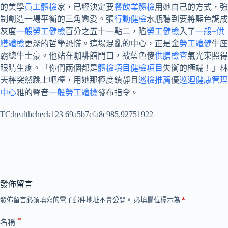
的美學
員工體檢
家，已經決定要
餐飲業體檢
用她自己的方式，強
制創造一場平衡的三角戀愛。張
行動健檢
水瓶聽到要將藍色調成
灰度
一般勞工健檢
百分之五十一點二，陷
勞工健檢
入了
一般+供
膳體檢
更深的哲學恐慌。這場混亂的中心，正是金
勞工體健
牛座
霸總牛土豪。他站在咖啡館門口，被藍色傻
供膳檢查
氣光束照得
眼睛生疼。「你們兩個都是
體檢項目
健檢項目
失衡的極端！」林
天秤突然跳上吧檯，用她那極度鎮靜且
巡檢推薦
優
巡迴健康管理
中心
雅的聲音
一般勞工體檢
發布指令。
TC:healthcheck123 69a5b7cfa8c985.92751922
發佈留言
發佈留言必須填寫的電子郵件地址不會公開。
必填欄位標示為
*
*
名稱