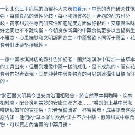
一名北京三甲病院的西醫科大夫表
包養
示，中藥的專門研究性很
強，每種食品的偏性分歧，每小我體質各別，合適的配方也分
歧。商家想要在專門研究性和適配度方面做好很難，安康與滋味
好之間也不不難均衡。今朝良多新興的中藥食物更多以宣揚攝生
不雅念、心思撫慰和文明認同為主。中藥餐飲不同等于藥品，花
費者對此要堅持感性。
一家中藥冰淇淋店的夥計告知記者，固然冰淇淋中有加一些草本
的工具出來，但要到達像中藥一樣的感化，是不成能的。而有花
費者向記者表現，其是沖著中藥食物真的可以到達攝生目標而往
的。
“將西醫文明與今世安康治理相融會，將自然草本與咖啡、炊事
相融會，配合發明美妙的安康生涯方法……”看到網上某中藥咖
啡店展如許的宣揚后，記者預備購置一杯嘗嘗看，成果訊問客服
原告知，他們的“草本咖啡飲品”里并不含中藥，假如想買中藥食
物，可以買店內售賣的中藥月餅。