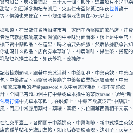
食材組合，廣泛售價為二三十元一個。此外，這里還有不少中藥
甜點，如西洋參枸杞布朗尼、火麻仁奇亞籽黃油年夜
包養
餅干
等，價錢也未便宜，一小塊蛋糕廣泛售價在40元以上。
據報道，在黑龍江省哈爾濱市有一家開在西醫院的飲品店，花費
者進店就能感觸感染到濃濃的中藥味劈面而來，樓上是中藥店，
樓下賣中藥飲品。在這里，喝之前要先評脈，然后依據脈象告知
你能喝什么飲品。店內有本草咖啡、神農咖啡、攝生茶，搭配的
糕點也以攝生為主，如茯苓糕、姜糖餅。
記者梳剃頭現，跟著中藥冰淇淋、中藥咖啡、中藥茶飲、中藥面
包、中藥甜品、西醫藥膳餐廳等中藥餐飲業態連續涌現，中藥
+餐飲成為新的流量password。以中藥茶飲為例，據不完整統
計，全國已有超30個主打中藥或草本攝生的茶飲brand，號稱“新
包養行情
中式草本茶飲”；在裝修上，中藥茶飲廣泛走“中藥展”
風，門店中常應用藥材、藥罐、藥柜、穴位圖等西醫相干元素。
在社交平臺上，各類關于中藥奶茶、中藥咖啡、新中式攝生茶飲
店的種草帖和分送朋友帖，如雨后春筍般涌現。決明子、茯苓、