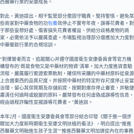
西醫藥行業的安康成長。
對此，黃迪提出，相干監管部分需固守職責，堅持警悟，避免某
些商家對中藥食物的功
包養
效停止不實夸年夜，誤導花費者。對
于那些妄想好處、傷害損失花費者權益、供給分歧格產物的商
家，必需依法予以嚴厲查處。市場監視治理部分還應加大力度對
中藥餐飲行業的合規培訓。
“對運營者而言，追蹤關心并遵守國度衛生安康委員會等官方機
構發布的‘既是食物又是中藥材的物資’清單。加大力度進貨查驗
流程，嚴厲履行索證索票軌制，確保所采購的中藥材原料從泉源
上合適東西的品質尺度。并按照中藥材的特定貯存尺度停止妥當
治理，留心其保質期及存儲前提，按期對庫存停止審查，并敏捷
肅清任何過時或蛻變的原料。嚴禁發布任何虛偽或誤導性信息，
經由過程詐騙性宣揚誤導花費者。”黃迪說。
本年2月，國度衛生安康委員會等部分結合印發《關于進一個步
驟加大力度新時期衛生安康文明扶植的看法》，明白提出“推進
西醫藥文明融進生孩子生涯”“推進西醫藥文明加速從內在的事務