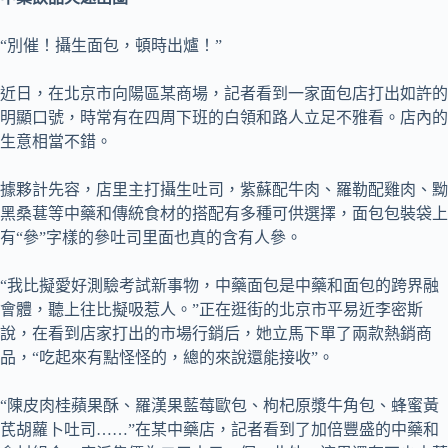
“別催！攝生面包，頓時出爐！”
近日，在北京市向陽區某商場，記者看到一家面包店打出如許的
明顯口號，時常有在四周下班的白領和路人立足不雅看。店內的
生意相當不錯。
據夥計先容，店里主打攝生吐司，紫蘇配牛肉、羅勒配雞肉、黝
黑桑葚等中藥和傳統食材的搭配有多種可供選擇，面包包裝袋上
有“參”字樣的參吐司里面也真的含有人參。
“我比擬愛好測驗考試新事物，中藥面包是中藥和面包的跨界融
會體，聽上往比擬吸惹人。”正在逛街的北京市平易近李密斯
說，在看到店家打出的市場行銷后，她立馬下單了兩款熱銷商
品，“吃起來有點怪怪的，總的來說還能接收”。
“陳皮肉桂蘋果酥、羅漢果藍莓歐包、枸杞原漿牛角包、蜂蜜黃
芪胡蘿卜吐司……”在某中藥店，記者看到了加倍豐盛的中藥和