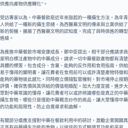
供應向產物供應轉化”。
受訪專家以為，中藥餐飲是近年來鼓起的一種攝生方法，為年青
人供給了一種新的攝生思緒，為西醫藥文明的傳承與立異供給了
新的契機，擴展了西醫藥文明的認知度，完成了與時俱進的轉型
進級。
為推進中藥餐飲市場安康成長，鄭中臣提出，相干部分應請求商
家明白標注產物中的中藥成分，請求一切中藥餐飲產物都有清楚
具體的標簽，包含成分、含量、能夠的反作用和食用指南，供給
易于懂得的闡明書，讓花費者在食用前可以或許清楚產物特徵和
能夠的藥物彼此感化。同時樹立價錢監管機制，對市場停止按期
評價，確保售價與其供給的價值相婚配。加大力度宣揚，進步大
眾對中藥常識的懂得，讓花費者可以或許辨識哪些是真正的中藥
攝生食物，哪些只是借助中藥概念炒作的商品，讓大眾懂得中藥
的功能和局限性，防止自覺尋求和曲解。
有關部分還應支撐對中藥在餐飲利用中的研討，激勵企業開闢真
正具有中藥攝生功能的食物，以迷信的方式驗證其功能和平安