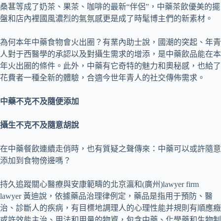
桑葚等成了奶茶、果茶、咖啡的最新“伴侶”，中藥茶飲優美的擺
盤和店內裡國風濃烈的氣氛感更是成了時髦博主們的新素材。
為何本年中藥食物會火出圈？有業內助士說，國潮的突起、年青
人對于西醫學的承認以及對攝生需求的增添，是中藥飲品能在本
年火出圈的條件。此外，中藥有它奇特的魅力和奧秘感，也給了
花費者一種全新的體驗，合適今世年青人的社交傳佈需求。
中藥不克不及隨便添加
攝生不克不及隨意胡說
在中藥餐飲連續走俏時，也有質疑之聲傳來：中藥可以或許隨意
添加到食物傍邊嗎？
持久追蹤關心醫療與安康範疇的北京瀛和(廣州)lawyer firm
lawyer 黃迪說，依據藥品治理律例定，藥品是指用于預防、醫
治、診斷人的疾病，有目標地調理人的心理性能并規則有順應癥
或許效能主治、用法和用量的物資，包含中藥、化學藥和生物制