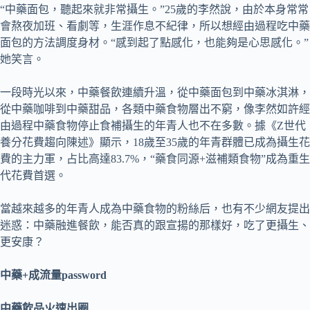
“中藥面包，聽起來就非常攝生。”25歲的李然說，由於本身常常
會熬夜加班、看劇等，生涯作息不紀律，所以想經由過程吃中藥
面包的方法調度身材。“感到起了點感化，也能夠是心思感化。”
她笑言。
一段時光以來，中藥餐飲連續升溫，從中藥面包到中藥冰淇淋，
從中藥咖啡到中藥甜品，各類中藥食物層出不窮，像李然如許經
由過程中藥食物停止食補攝生的年青人也不在多數。據《Z世代
養分花費趨向陳述》顯示，18歲至35歲的年青群體已成為攝生花
費的主力軍，占比高達83.7%，“藥食同源+滋補類食物”成為重生
代花費首選。
當越來越多的年青人成為中藥食物的粉絲后，也有不少網友提出
迷惑：中藥融進餐飲，能否真的跟宣揚的那樣好，吃了更攝生、
更安康？
中藥+成流量password
中藥飲品火速出圈