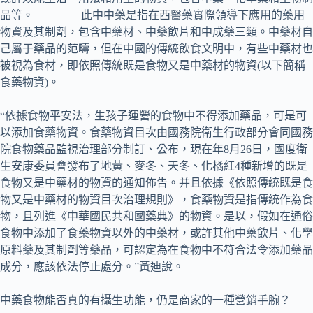
品等。 此中中藥是指在西醫藥實際領導下應用的藥用
物資及其制劑，包含中藥材、中藥飲片和中成藥三類。中藥材自
己屬于藥品的范疇，但在中國的傳統飲食文明中，有些中藥材也
被視為食材，即依照傳統既是食物又是中藥材的物資(以下簡稱
食藥物資)。
“依據食物平安法，生孩子運營的食物中不得添加藥品，可是可
以添加食藥物資。食藥物資目次由國務院衛生行政部分會同國務
院食物藥品監視治理部分制訂、公布，現在年8月26日，國度衛
生安康委員會發布了地黃、麥冬、天冬、化橘紅4種新增的既是
食物又是中藥材的物資的通知佈告。并且依據《依照傳統既是食
物又是中藥材的物資目次治理規則》，食藥物資是指傳統作為食
物，且列進《中華國民共和國藥典》的物資。是以，假如在通俗
食物中添加了食藥物資以外的中藥材，或許其他中藥飲片、化學
原料藥及其制劑等藥品，可認定為在食物中不符合法令添加藥品
成分，應該依法停止處分。”黃迪說。
中藥食物能否真的有攝生功能，仍是商家的一種營銷手腕？