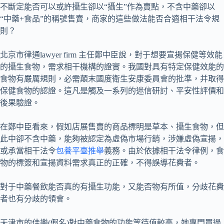
不斷定能否可以或許攝生卻以“攝生”作為賣點，不含中藥卻以
“中藥+食品”的稱號售賣，商家的這些做法能否合適相干法令規
則？
北京市律通lawyer firm 主任鄭中臣說，對于想要宣揚保健等效能
的攝生食物，需求相干機構的證實。我國對具有特定保健效能的
食物有嚴厲規則，必需顛末國度衛生安康委員會的批準，并取得
保健食物的認證。這凡是觸及一系列的迷信研討、平安性評價和
後果驗證。
在鄭中臣看來，假如店展售賣的商品標明是草本、攝生食物，但
此中卻不含中藥，能夠被認定為虛偽市場行銷，涉嫌虛偽宣揚，
或承當相干法令
包養平臺推舉
義務。由於依據相干法令律例，食
物的標簽和宣揚資料需求真正的正確，不得誤導花費者。
對于中藥餐飲能否真的有攝生功能，又能否物有所值，分歧花費
者也有分歧的領會。
天津市的佳樂(假名)對中藥食物的功能等待值較高，她專門買過