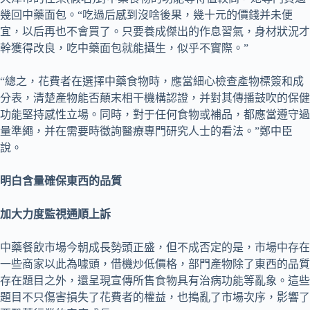
幾回中藥面包。“吃過后感到沒啥後果，幾十元的價錢并未便
宜，以后再也不會買了。只要養成傑出的作息習氣，身材狀況才
幹獲得改良，吃中藥面包就能攝生，似乎不實際。”
“總之，花費者在選擇中藥食物時，應當細心檢查產物標簽和成
分表，清楚產物能否顛末相干機構認證，并對其傳播鼓吹的保健
功能堅持感性立場。同時，對于任何食物或補品，都應當遵守過
量準繩，并在需要時徵詢醫療專門研究人士的看法。”鄭中臣
說。
明白含量確保東西的品質
加大力度監視通順上訴
中藥餐飲市場今朝成長勢頭正盛，但不成否定的是，市場中存在
一些商家以此為噱頭，借機炒低價格，部門產物除了東西的品質
存在題目之外，還呈現宣傳所售食物具有治病功能等亂象。這些
題目不只傷害損失了花費者的權益，也搗亂了市場次序，影響了