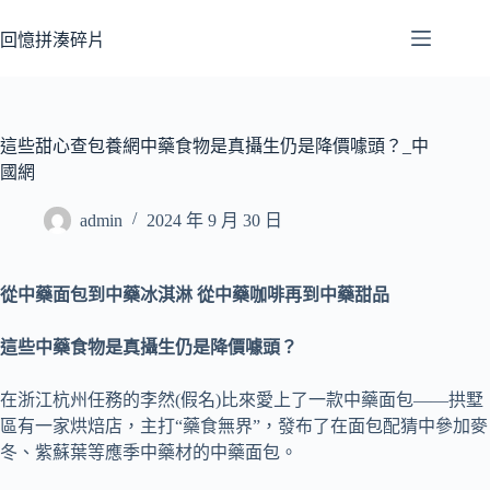
跳
至
回憶拼湊碎片
主
要
內
容
這些甜心查包養網中藥食物是真攝生仍是降價噱頭？_中
國網
admin
2024 年 9 月 30 日
從中藥面包到中藥冰淇淋 從中藥咖啡再到中藥甜品
這些中藥食物是真攝生仍是降價噱頭？
在浙江杭州任務的李然(假名)比來愛上了一款中藥面包——拱墅
區有一家烘焙店，主打“藥食無界”，發布了在面包配猜中參加麥
冬、紫蘇葉等應季中藥材的中藥面包。