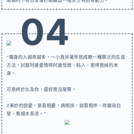
無聊的下班日常像打瞭雞血一樣非分特別有動力。
04
“獨身的人越來越多，一小我呆著早就成瞭一種廣泛的生涯
方法。討厭阿誰愛情時阿誰低微、粘人、患得患掉的本
身。
可是終於比及你，還好我沒廢棄。
Z美妙的戀愛，是喜相慶，病相扶，寂寞相伴，待霜染白
發，看細水長流。”