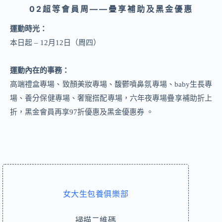
02
超等會員周——疊享補助及黑金優惠
運動時光：
本日起 – 12月12日（周四）
運動內在的事務：
高端禮盒專場、致顏美妝專場、馥鬱噴鼻氛專場、baby生長專
場、養分保健專場、奢寵搭配專場，六年夜專場疊享補助折上
折，黑金會員再享97折優惠及黑金優惠券 。
女大生包養俱樂部
掃描二維碼