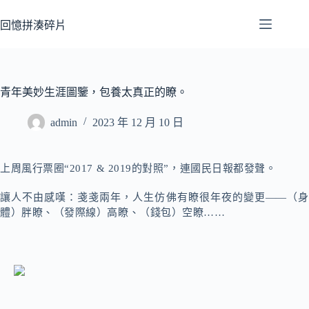
跳
至
回憶拼湊碎片
主
要
內
容
青年美妙生涯圖鑒，包養太真正的瞭。
admin
2023 年 12 月 10 日
上周風行票圈“
2017 & 2019的
對照”，連國民日報都發聲。
讓人不由感嘆：戔戔兩年，人生仿佛有瞭很年夜的變更——（身
體）胖瞭、（發際線）高瞭、（錢包）空瞭……