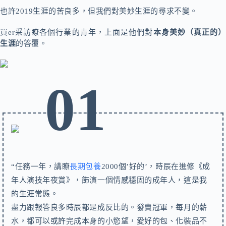
也許2019生涯的苦良多，但我們對美妙生涯的尋求不變。
買er
采訪瞭各個行業的青年，
上面是
他們對
本身美妙（真正的）
生涯
的答覆。
01
“
任務一年，講瞭
長期包養
2000個’好的’，時辰在進修《成
年人演技年夜賞》，飾演一個情感穩固的成年人，這是我
的生涯常態。
盡力跟報答良多時辰都是成反比的。發賣冠軍，每月的薪
水，都可以或許完成本身的小慾望，愛好的包、化裝品不