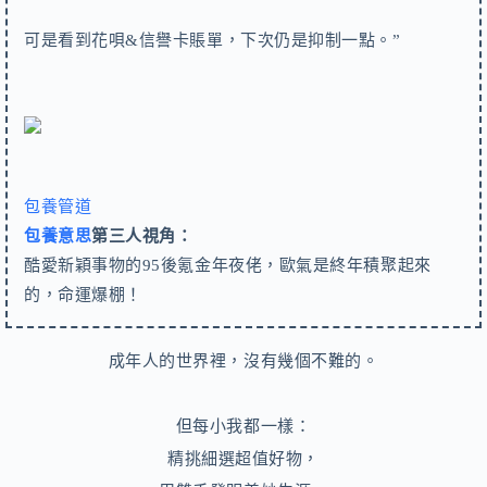
可是看到花唄&信譽卡賬單，下次仍是抑制一點。”
包養管道
包養意思
第三人視角：
酷愛新穎事物的95後氪金年夜佬，歐氣是終年積聚起來
的，命運爆棚！
成年人的世界裡，
沒有幾個不難的。
但
每小我都一樣：
精挑細選超值好物，